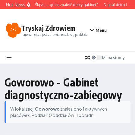
Przejdź do treści
Hot News
Akupunktura na Śląsku – gdzie znaleźć dobry gabinet?
Digital detox i je
Tryskaj Zdrowiem
Menu
najważniejsze jest zdrowie, reszta się poukłada
Mapa strony
Goworowo - Gabinet
diagnostyczno-zabiegowy
W lokalizacji
Goworowo
znaleziono
1
aktywnych
placówek. Podział: 0 oddziałów i 1 poradni.