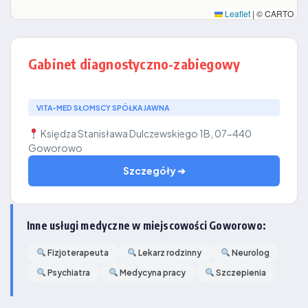
Leaflet
|
© CARTO
Gabinet diagnostyczno-zabiegowy
VITA-MED SŁOMSCY SPÓŁKA JAWNA
Księdza Stanisława Dulczewskiego 1B, 07-440
Goworowo
Szczegóły ➔
Inne usługi medyczne w miejscowości Goworowo:
Fizjoterapeuta
Lekarz rodzinny
Neurolog
Psychiatra
Medycyna pracy
Szczepienia