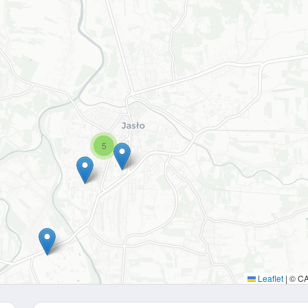
5
Leaflet
|
© C