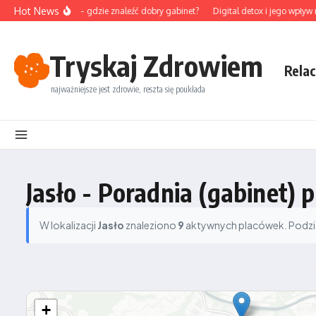
Przejdź do treści
Hot News
ktura na Śląsku – gdzie znaleźć dobry gabinet?
Digital detox i jego wpływ na
Tryskaj Zdrowiem
Relac
najważniejsze jest zdrowie, reszta się poukłada
Jasło - Poradnia (gabinet)
W lokalizacji
Jasło
znaleziono
9
aktywnych placówek. Podział
+