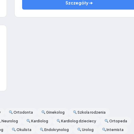
Szczegóły ➔
y
Ortodonta
Ginekolog
Szkola rodzenia
Neurolog
Kardiolog
Kardiolog dzieciecy
Ortopeda
og
Okulista
Endokrynolog
Urolog
Internista