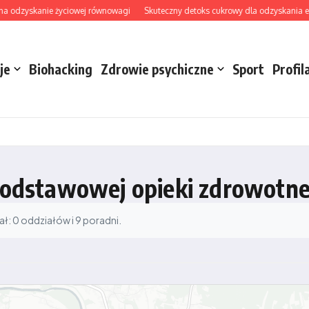
 odzyskanie życiowej równowagi
Skuteczny detoks cukrowy dla odzyskania energi
je
Biohacking
Zdrowie psychiczne
Sport
Profil
 podstawowej opieki zdrowotne
: 0 oddziałów i 9 poradni.