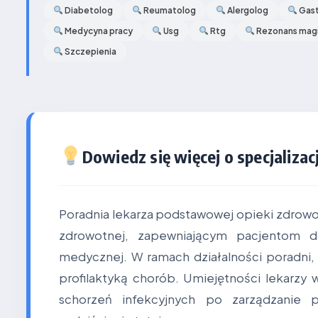
Diabetolog
Reumatolog
Alergolog
Gast
Medycyna pracy
Usg
Rtg
Rezonans mag
Szczepienia
Dowiedz się więcej o specjalizacj
Poradnia lekarza podstawowej opieki zdrow
zdrowotnej, zapewniającym pacjentom d
medycznej. W ramach działalności poradni, 
profilaktyką chorób. Umiejętności lekarzy 
schorzeń infekcyjnych po zarządzanie p