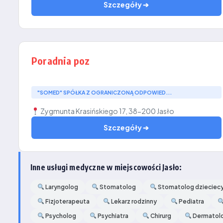
Szczegóły ➔
Poradnia poz
"SOMED" SPÓŁKA Z OGRANICZONĄ ODPOWIED...
Zygmunta Krasińskiego 17, 38-200 Jasło
Szczegóły ➔
Inne usługi medyczne w miejscowości Jasło:
Laryngolog
Stomatolog
Stomatolog dzieciec
Fizjoterapeuta
Lekarz rodzinny
Pediatra
Psycholog
Psychiatra
Chirurg
Dermatol