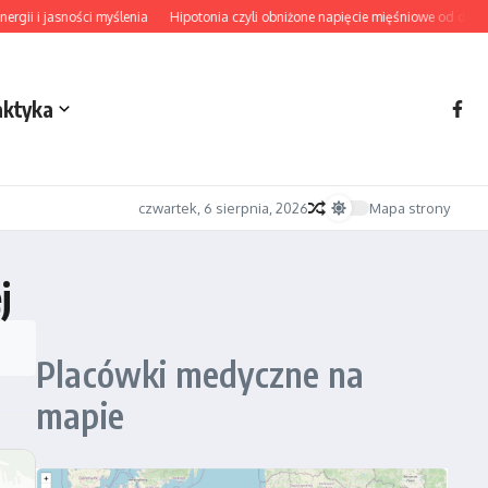
i i jasności myślenia
Hipotonia czyli obniżone napięcie mięśniowe od diagnoz
aktyka
czwartek, 6 sierpnia, 2026
Mapa strony
j
Placówki medyczne na
mapie