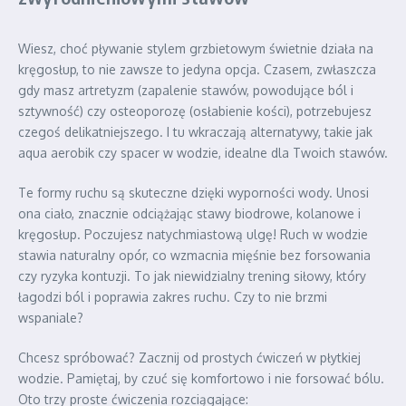
Wiesz, choć pływanie stylem grzbietowym świetnie działa na
kręgosłup, to nie zawsze to jedyna opcja. Czasem, zwłaszcza
gdy masz artretyzm (zapalenie stawów, powodujące ból i
sztywność) czy osteoporozę (osłabienie kości), potrzebujesz
czegoś delikatniejszego. I tu wkraczają alternatywy, takie jak
aqua aerobik czy spacer w wodzie, idealne dla Twoich stawów.
Te formy ruchu są skuteczne dzięki wyporności wody. Unosi
ona ciało, znacznie odciążając stawy biodrowe, kolanowe i
kręgosłup. Poczujesz natychmiastową ulgę! Ruch w wodzie
stawia naturalny opór, co wzmacnia mięśnie bez forsowania
czy ryzyka kontuzji. To jak niewidzialny trening siłowy, który
łagodzi ból i poprawia zakres ruchu. Czy to nie brzmi
wspaniale?
Chcesz spróbować? Zacznij od prostych ćwiczeń w płytkiej
wodzie. Pamiętaj, by czuć się komfortowo i nie forsować bólu.
Oto trzy proste ćwiczenia rozciągające: