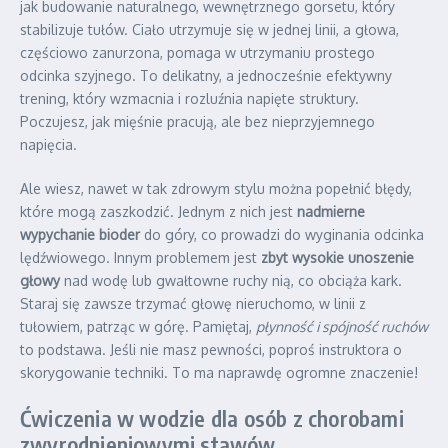
jak budowanie naturalnego, wewnętrznego gorsetu, który
stabilizuje tułów. Ciało utrzymuje się w jednej linii, a głowa,
częściowo zanurzona, pomaga w utrzymaniu prostego
odcinka szyjnego. To delikatny, a jednocześnie efektywny
trening, który wzmacnia i rozluźnia napięte struktury.
Poczujesz, jak mięśnie pracują, ale bez nieprzyjemnego
napięcia.
Ale wiesz, nawet w tak zdrowym stylu można popełnić błędy,
które mogą zaszkodzić. Jednym z nich jest
nadmierne
wypychanie bioder
do góry, co prowadzi do wyginania odcinka
lędźwiowego. Innym problemem jest
zbyt wysokie unoszenie
głowy
nad wodę lub gwałtowne ruchy nią, co obciąża kark.
Staraj się zawsze trzymać głowę nieruchomo, w linii z
tułowiem, patrząc w górę. Pamiętaj,
płynność i spójność ruchów
to podstawa. Jeśli nie masz pewności, poproś instruktora o
skorygowanie techniki. To ma naprawdę ogromne znaczenie!
Ćwiczenia w wodzie dla osób z chorobami
zwyrodnieniowymi stawów