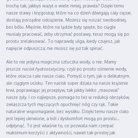
trochę tak, jakbyś ważył o wiele mniej, prawda? Dzięki temu
nasze stawy i kręgosłup, które na co dzień dźwigają cały ciężar,
dostają porządne odciążenie. Możesz się ruszać swobodniej,
bez bólu. Mięśnie, które na lądzie były spięte, bo ciągle
musiały pracować, żeby utrzymać postawę, teraz mogą się po
prostu zrelaksować. To naprawdę ulga, kiedy czujesz, jak
napięcie odpuszcza, nie musisz się już tak spinać.
Ale to nie jedyna magiczna sztuczka wody, o nie. Mamy
jeszcze
nacisk hydrostatyczny
, czyli po prostu ciśnienie wody,
które otacza całe nasze ciało. Pomyśl o tym, jak o delikatnym,
ale ciągłym ucisku. Ten nacisk super działa na nasze krążenie
krwi, poprawiając jej przepływ, tak jakby lekko „masował”
nasze żyły. I co najlepsze, pomaga to też w redukcji obrzęków,
zwłaszcza tych męczących opuchnięć nóg czy rąk. Takie
naturalne wspomaganie, bez wysiłku. Dzięki temu nasze ciało
jest lepiej ukrwione, a ból i dyskomfort mogą po prostu…
odpłynąć. To jest właśnie to, co pozwala nam czerpać
maksimum korzyści z aktywności, nawet tak prostej jak