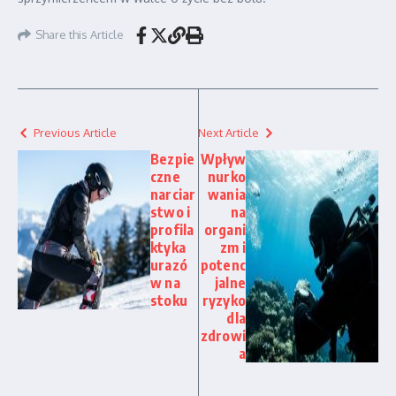
Share this Article
Previous Article
Next Article
Bezpie
Wpływ
czne
nurko
narciar
wania
stwo i
na
profila
organi
ktyka
zm i
urazó
potenc
w na
jalne
stoku
ryzyko
dla
zdrowi
a