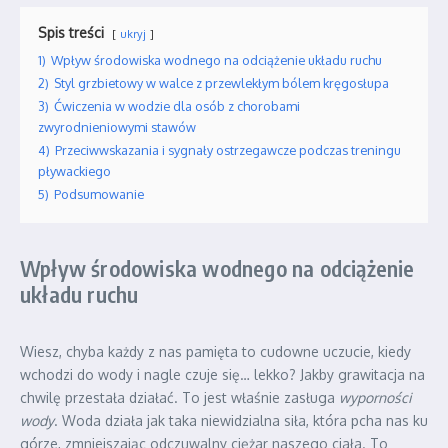
Spis treści
ukryj
1)
Wpływ środowiska wodnego na odciążenie układu ruchu
2)
Styl grzbietowy w walce z przewlekłym bólem kręgosłupa
3)
Ćwiczenia w wodzie dla osób z chorobami
zwyrodnieniowymi stawów
4)
Przeciwwskazania i sygnały ostrzegawcze podczas treningu
pływackiego
5)
Podsumowanie
Wpływ środowiska wodnego na odciążenie
układu ruchu
Wiesz, chyba każdy z nas pamięta to cudowne uczucie, kiedy
wchodzi do wody i nagle czuje się… lekko? Jakby grawitacja na
chwilę przestała działać. To jest właśnie zasługa
wyporności
wody
. Woda działa jak taka niewidzialna siła, która pcha nas ku
górze, zmniejszając odczuwalny ciężar naszego ciała. To