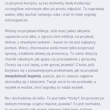
co przynosi korzyści, są też momenty, kiedy trzeba być
szczególnie ostrożnym albo po prostu odpuścić. To naprawdę
ważne, żeby słuchać swojego ciała i znać te małe sygnały
ostrzegawcze.
Weźmy na przykład infekcje. Jeśli masz jakieś aktywne
zapalenie ucha
albo, o zgrozo, inne infekcje, na przykład
skórne, z otwartymi rankami – basen to nie jest najlepszy
pomysł. Wiesz, chlorowana woda może tylko pogorszyć
sprawę, a bakterie łatwiej się przenoszą. To samo dotyczy
chorób zakaźnych, jak grypa czy przeziębienie z gorączką.
Chcesz się czuć lepiej, a nie gorzej, prawda? Z kolei, jeśli
borykasz się z poważniejszymi problemami, jak na przykład
niewydolność krążenia
, zawsze, ale to zawsze, najpierw
skonsultuj się z lekarzem. Twoje serce to nie przelewki, a
wysiłek w wodzie, choć łagodny, to nadal wysiłek.
No i dochodzimy do bólu. To jest takie *tricky*, bo przecież po
dobrym treningu czujesz mięśnie, prawda? To jest normalne,
to są po prostu tak zwane zakwasy, takie tępe, rozlane