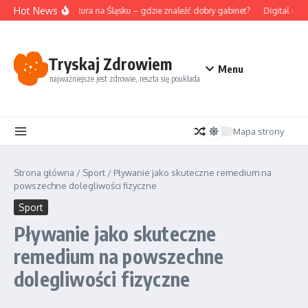
Przejdź do treści
Hot News
Akupunktura na Śląsku – gdzie znaleźć dobry gabinet?
Digital deto
Tryskaj Zdrowiem
Menu
najważniejsze jest zdrowie, reszta się poukłada
Mapa strony
Strona główna
/
Sport
/
Pływanie jako skuteczne remedium na
powszechne dolegliwości fizyczne
Sport
Pływanie jako skuteczne
remedium na powszechne
dolegliwości fizyczne