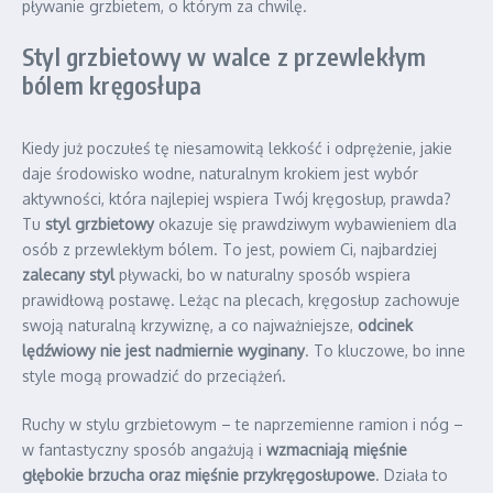
pływanie grzbietem, o którym za chwilę.
Styl grzbietowy w walce z przewlekłym
bólem kręgosłupa
Kiedy już poczułeś tę niesamowitą lekkość i odprężenie, jakie
daje środowisko wodne, naturalnym krokiem jest wybór
aktywności, która najlepiej wspiera Twój kręgosłup, prawda?
Tu
styl grzbietowy
okazuje się prawdziwym wybawieniem dla
osób z przewlekłym bólem. To jest, powiem Ci, najbardziej
zalecany styl
pływacki, bo w naturalny sposób wspiera
prawidłową postawę. Leżąc na plecach, kręgosłup zachowuje
swoją naturalną krzywiznę, a co najważniejsze,
odcinek
lędźwiowy nie jest nadmiernie wyginany
. To kluczowe, bo inne
style mogą prowadzić do przeciążeń.
Ruchy w stylu grzbietowym – te naprzemienne ramion i nóg –
w fantastyczny sposób angażują i
wzmacniają mięśnie
głębokie brzucha oraz mięśnie przykręgosłupowe
. Działa to