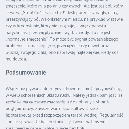
zmęczenie, które mija po dniu czy dwóch. Ale jest też ból, który
krzyczy: „Stop! Coś jest nie tak!”. Jeśli poczujesz nagły, ostry,
przeszywający ból w konkretnym miejscu, na przykład w stawie
czy w kręgosłupie, który nie ustępuje, a wręcz narasta –
natychmiast przerwij pływanie i wyjdź z wody. To nie jest
„normalne zmęczenie”. To może być sygnał poważniejszego
problemu, jak naciągnięcie, przeciążenie czy nawet uraz.
Słuchaj swojego ciała; ono naprawdę najlepiej wie, kiedy coś
mu dolega.
Podsumowanie
Włączenie pływania do rutyny zdrowotnej może przynieść ulgę
w wielu schorzeniach układu ruchu. Należy jednak pamiętać, że
technika ma kluczowe znaczenie
, a źle dobrany styl może
pogłębić urazy. Zawsze warto skonsultować się z
fizjoterapeutą przed rozpoczęciem terapii wodnej. Regularność
i umiar sprawią, że basen stanie się Twoim najlepszym
sprzymierzeńcem w walce o życie bez bólu.