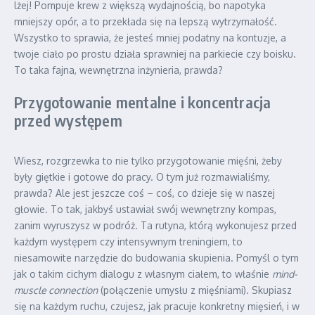
lżej! Pompuje krew z większą wydajnością, bo napotyka
mniejszy opór, a to przekłada się na lepszą wytrzymałość.
Wszystko to sprawia, że jesteś mniej podatny na kontuzje, a
twoje ciało po prostu działa sprawniej na parkiecie czy boisku.
To taka fajna, wewnętrzna inżynieria, prawda?
Przygotowanie mentalne i koncentracja
przed występem
Wiesz, rozgrzewka to nie tylko przygotowanie mięśni, żeby
były giętkie i gotowe do pracy. O tym już rozmawialiśmy,
prawda? Ale jest jeszcze coś – coś, co dzieje się w naszej
głowie. To tak, jakbyś ustawiał swój wewnętrzny kompas,
zanim wyruszysz w podróż. Ta rutyna, którą wykonujesz przed
każdym występem czy intensywnym treningiem, to
niesamowite narzędzie do budowania skupienia. Pomyśl o tym
jak o takim cichym dialogu z własnym ciałem, to właśnie
mind-
muscle connection
(połączenie umysłu z mięśniami). Skupiasz
się na każdym ruchu, czujesz, jak pracuje konkretny mięsień, i w