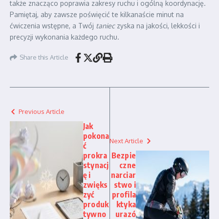
także znacząco poprawia zakresy ruchu i ogólną koordynację.
Pamiętaj, aby zawsze poświęcić te kilkanaście minut na
ćwiczenia wstępne, a Twój
taniec
zyska na jakości, lekkości i
precyzji wykonania każdego ruchu.
Share this Article
Previous Article
Jak
pokona
Next Article
ć
prokra
Bezpie
stynacj
czne
ę i
narciar
zwięks
stwo i
zyć
profila
produk
ktyka
tywno
urazó