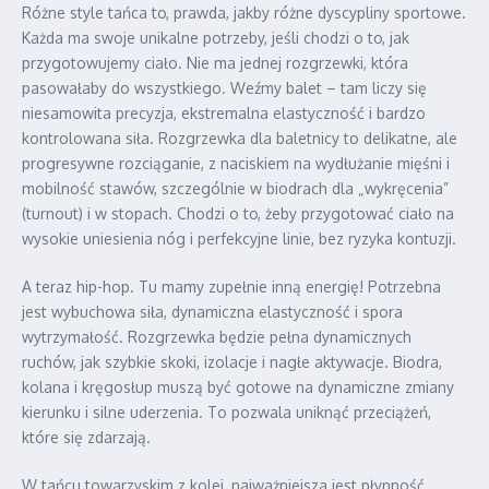
Różne style tańca to, prawda, jakby różne dyscypliny sportowe.
Każda ma swoje unikalne potrzeby, jeśli chodzi o to, jak
przygotowujemy ciało. Nie ma jednej rozgrzewki, która
pasowałaby do wszystkiego. Weźmy balet – tam liczy się
niesamowita precyzja, ekstremalna elastyczność i bardzo
kontrolowana siła. Rozgrzewka dla baletnicy to delikatne, ale
progresywne rozciąganie, z naciskiem na wydłużanie mięśni i
mobilność stawów, szczególnie w biodrach dla „wykręcenia”
(turnout) i w stopach. Chodzi o to, żeby przygotować ciało na
wysokie uniesienia nóg i perfekcyjne linie, bez ryzyka kontuzji.
A teraz hip-hop. Tu mamy zupełnie inną energię! Potrzebna
jest wybuchowa siła, dynamiczna elastyczność i spora
wytrzymałość. Rozgrzewka będzie pełna dynamicznych
ruchów, jak szybkie skoki, izolacje i nagłe aktywacje. Biodra,
kolana i kręgosłup muszą być gotowe na dynamiczne zmiany
kierunku i silne uderzenia. To pozwala uniknąć przeciążeń,
które się zdarzają.
W tańcu towarzyskim z kolei, najważniejsza jest płynność,