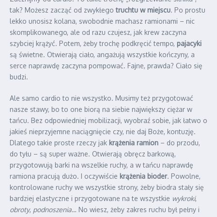
tak? Możesz zacząć od zwykłego
truchtu w miejscu
. Po prostu
lekko unosisz kolana, swobodnie machasz ramionami – nic
skomplikowanego, ale od razu czujesz, jak krew zaczyna
szybciej krążyć. Potem, żeby trochę podkręcić tempo,
pajacyki
są świetne. Otwierają ciało, angażują wszystkie kończyny, a
serce naprawdę zaczyna pompować. Fajne, prawda? Ciało się
budzi.
Ale samo cardio to nie wszystko. Musimy też przygotować
nasze stawy, bo to one biorą na siebie największy ciężar w
tańcu. Bez odpowiedniej mobilizacji, wyobraź sobie, jak łatwo o
jakieś nieprzyjemne naciągnięcie czy, nie daj Boże, kontuzję.
Dlatego takie proste rzeczy jak
krążenia ramion
– do przodu,
do tyłu – są super ważne. Otwierają obręcz barkową,
przygotowują barki na wszelkie ruchy, a w tańcu naprawdę
ramiona pracują dużo. I oczywiście
krążenia bioder
. Powolne,
kontrolowane ruchy we wszystkie strony, żeby biodra stały się
bardziej elastyczne i przygotowane na te wszystkie
wykroki
,
obroty
,
podnoszenia
… No wiesz, żeby zakres ruchu był pełny i