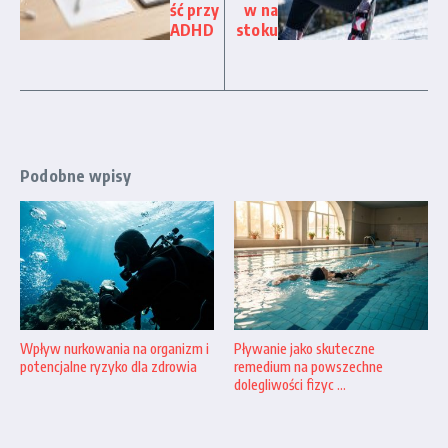
ść przy
w na
ADHD
stoku
Podobne wpisy
Wpływ nurkowania na organizm i
Pływanie jako skuteczne
potencjalne ryzyko dla zdrowia
remedium na powszechne
dolegliwości fizyc ...