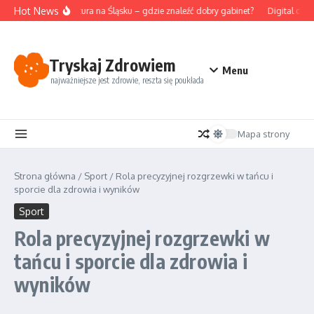
Przejdź do treści
Hot News
Akupunktura na Śląsku – gdzie znaleźć dobry gabinet?
Digital deto
Tryskaj Zdrowiem
Menu
najważniejsze jest zdrowie, reszta się poukłada
Mapa strony
Strona główna
/
Sport
/
Rola precyzyjnej rozgrzewki w tańcu i
sporcie dla zdrowia i wyników
Sport
Rola precyzyjnej rozgrzewki w
tańcu i sporcie dla zdrowia i
wyników