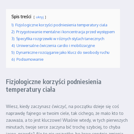
Spis treści
ukryj
1)
Fizjologiczne korzyści podniesienia temperatury ciała
2)
Przygotowanie mentalne i koncentracja przed występem
3)
Specyfika rozgrzewki w różnych stylach tanecznych
4)
Uniwersalne ćwiczenia cardio i mobilizacyjne
5)
Dynamiczne rozciąganie jako klucz do swobody ruchu
6)
Podsumowanie
Fizjologiczne korzyści podniesienia
temperatury ciała
Wiesz, kiedy zaczynasz ćwiczyć, na początku dzieje się coś
naprawdę fajnego w twoim ciele, tak cichego, że mało kto to
zauważa, a to jest kluczowe! Właśnie wtedy, w tych pierwszych
minutach, twoje serce zaczyna bić trochę szybciej, to chyba
jasne, prawda? Ale to nie wszystko, bo krew sprytnie zmienia