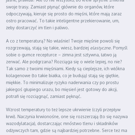
swoje trasy. Zamiast płynąć głównie do organów, które
odpoczywają, kieruje się prosto do mięśni, które mają zaraz
ostro pracować. To takie inteligentne przekierowanie, um,
żeby dostarczyć im tlen i paliwo.
A co z temperaturą? No właśnie! Twoje mięśnie powoli się
rozgrzewają, stają się takie, wiesz, bardziej
elastyczne
. Pomyśl
sobie o gumce recepturce – zimna jest sztywna, łatwo ją
zerwać. Ale podgrzana? Rozciąga się o wiele lepiej, no nie?
Tak samo z twoimi mięśniami. Kiedy są cieplejsze, ich włókna
kolagenowe (to takie białka, co je budują) stają się giętkie,
miękkie. To minimalizuje ryzyko naderwania czy po prostu
jakiegoś głupiego urazu, bo mięsień jest gotowy do akcji,
potrafi się rozciągnąć, zamiast pęknąć.
Wzrost temperatury to też lepsze ukrwienie (czyli przepływ
krwi). Naczynia krwionośne, one się rozszerzają (to się nazywa
wazodylatacja), dostarczając mnóstwo tlenu i składników
odżywczych tam, gdzie są najbardziej potrzebne. Serce też ma