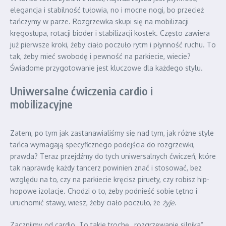
elegancja i stabilność tułowia, no i mocne nogi, bo przecież
tańczymy w parze. Rozgrzewka skupi się na mobilizacji
kręgosłupa, rotacji bioder i stabilizacji kostek. Często zawiera
już pierwsze kroki, żeby ciało poczuło rytm i płynność ruchu. To
tak, żeby mieć swobodę i pewność na parkiecie, wiecie?
Świadome przygotowanie jest kluczowe dla każdego stylu.
Uniwersalne ćwiczenia cardio i
mobilizacyjne
Zatem, po tym jak zastanawialiśmy się nad tym, jak różne style
tańca wymagają specyficznego podejścia do rozgrzewki,
prawda? Teraz przejdźmy do tych uniwersalnych ćwiczeń, które
tak naprawdę każdy tancerz powinien znać i stosować, bez
względu na to, czy na parkiecie kręcisz piruety, czy robisz hip-
hopowe izolacje. Chodzi o to, żeby podnieść sobie tętno i
uruchomić stawy, wiesz, żeby ciało poczuło, że
żyje
.
Zacznijmy od cardio. To takie trochę „rozgrzewanie silnika”,