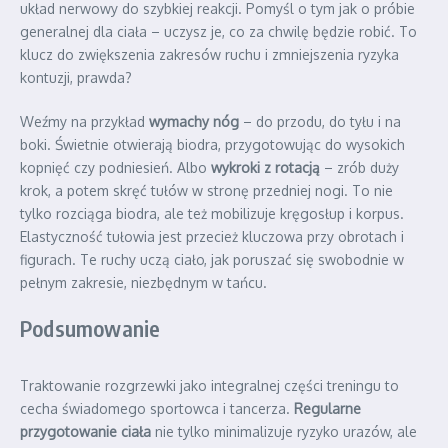
układ nerwowy do szybkiej reakcji. Pomyśl o tym jak o próbie
generalnej dla ciała – uczysz je, co za chwilę będzie robić. To
klucz do zwiększenia zakresów ruchu i zmniejszenia ryzyka
kontuzji, prawda?
Weźmy na przykład
wymachy nóg
– do przodu, do tyłu i na
boki. Świetnie otwierają biodra, przygotowując do wysokich
kopnięć czy podniesień. Albo
wykroki z rotacją
– zrób duży
krok, a potem skręć tułów w stronę przedniej nogi. To nie
tylko rozciąga biodra, ale też mobilizuje kręgosłup i korpus.
Elastyczność tułowia jest przecież kluczowa przy obrotach i
figurach. Te ruchy uczą ciało, jak poruszać się swobodnie w
pełnym zakresie, niezbędnym w tańcu.
Podsumowanie
Traktowanie rozgrzewki jako integralnej części treningu to
cecha świadomego sportowca i tancerza.
Regularne
przygotowanie ciała
nie tylko minimalizuje ryzyko urazów, ale