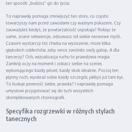
ten sposób „budzisz” go do życia.
To naprawdę pomaga zmniejszyć ten stres, co często
towarzyszy nam przed zawodami czy ważnym pokazem. Czy
zauważyłeś kiedyś, że powtarzalność uspokaja? Robiąc te
same, znane sekwencje, odsuwasz od siebie nerwowe myśli.
Czasem wystarczy też chwila na wyciszenie, może kilka
głębokich oddechów, żeby serce zwolniło swój galop. A dla
tancerzy? Och, wizualizacja ruchu to prawdziwa magia.
Zamknij oczy na moment i zobacz siebie na scenie,
wykonującego każdy piruet, każdy skok idealnie. Poczuj ten
płynny ruch, wyobraź sobie każdy szczegół, jakbyś już tam był.
To buduje pewność siebie, prawda? I naprawdę pomaga
umysłowi przygotować się do tych wszystkich
skomplikowanych choreografii.
Specyfika rozgrzewki w różnych stylach
tanecznych