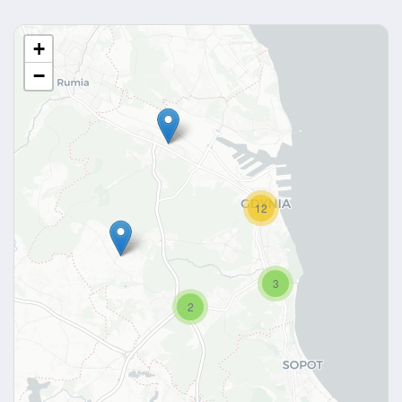
+
−
12
3
2