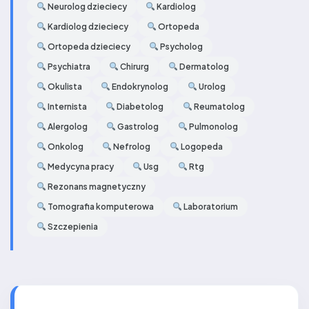
Neurolog dzieciecy
Kardiolog
Kardiolog dzieciecy
Ortopeda
Ortopeda dzieciecy
Psycholog
Psychiatra
Chirurg
Dermatolog
Okulista
Endokrynolog
Urolog
Internista
Diabetolog
Reumatolog
Alergolog
Gastrolog
Pulmonolog
Onkolog
Nefrolog
Logopeda
Medycyna pracy
Usg
Rtg
Rezonans magnetyczny
Tomografia komputerowa
Laboratorium
Szczepienia