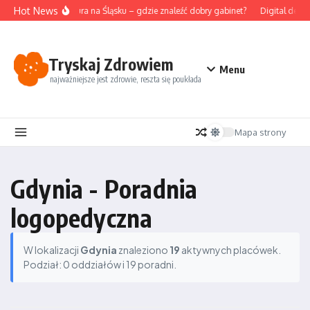
Przejdź do treści
Hot News
Akupunktura na Śląsku – gdzie znaleźć dobry gabinet?
Digital detox
Tryskaj Zdrowiem
Menu
najważniejsze jest zdrowie, reszta się poukłada
Mapa strony
Gdynia - Poradnia
logopedyczna
W lokalizacji
Gdynia
znaleziono
19
aktywnych placówek.
Podział: 0 oddziałów i 19 poradni.