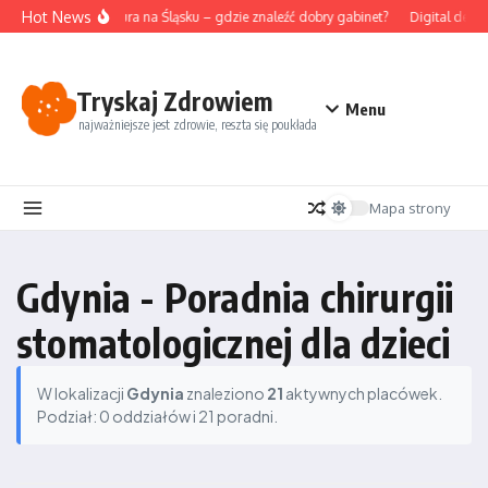
Przejdź do treści
Hot News
Akupunktura na Śląsku – gdzie znaleźć dobry gabinet?
Digital detox
Tryskaj Zdrowiem
Menu
najważniejsze jest zdrowie, reszta się poukłada
Mapa strony
Gdynia - Poradnia chirurgii
stomatologicznej dla dzieci
W lokalizacji
Gdynia
znaleziono
21
aktywnych placówek.
Podział: 0 oddziałów i 21 poradni.