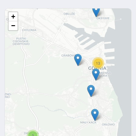
+
−
13
3