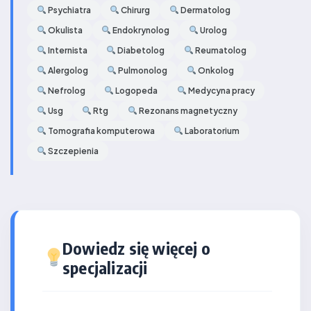
Psychiatra
Chirurg
Dermatolog
Okulista
Endokrynolog
Urolog
Internista
Diabetolog
Reumatolog
Alergolog
Pulmonolog
Onkolog
Nefrolog
Logopeda
Medycyna pracy
Usg
Rtg
Rezonans magnetyczny
Tomografia komputerowa
Laboratorium
Szczepienia
Dowiedz się więcej o
specjalizacji