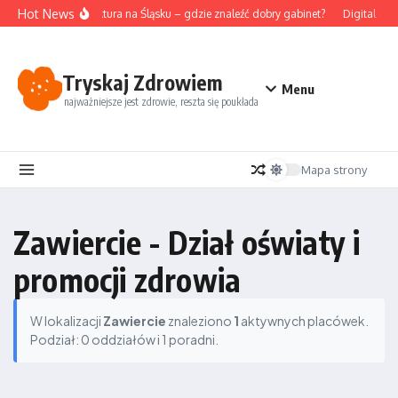
Przejdź do treści
Hot News
Akupunktura na Śląsku – gdzie znaleźć dobry gabinet?
Digital det
Tryskaj Zdrowiem
Menu
najważniejsze jest zdrowie, reszta się poukłada
Mapa strony
Zawiercie - Dział oświaty i
promocji zdrowia
W lokalizacji
Zawiercie
znaleziono
1
aktywnych placówek.
Podział: 0 oddziałów i 1 poradni.