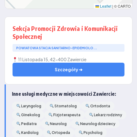
Leaflet
|
© CARTO
Sekcja Promocji Zdrowia i Komunikacji
Społecznej
POWIATOWA STACJA SANITARNO-EPIDEMIOLO...
11 Listopada 15, 42-400 Zawiercie
Szczegóły ➔
Inne usługi medyczne w miejscowości Zawiercie:
Laryngolog
Stomatolog
Ortodonta
Ginekolog
Fizjoterapeuta
Lekarz rodzinny
Pediatra
Neurolog
Neurolog dzieciecy
Kardiolog
Ortopeda
Psycholog