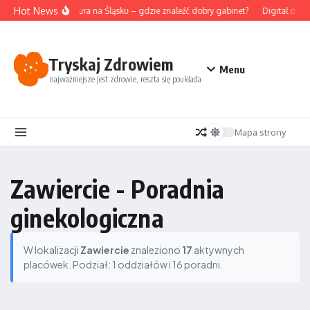
Przejdź do treści
Hot News
Akupunktura na Śląsku – gdzie znaleźć dobry gabinet?
Digital detox
Tryskaj Zdrowiem
Menu
najważniejsze jest zdrowie, reszta się poukłada
Mapa strony
Zawiercie - Poradnia
ginekologiczna
W lokalizacji
Zawiercie
znaleziono
17
aktywnych
placówek. Podział: 1 oddziałów i 16 poradni.