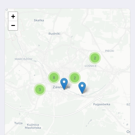
+
−
2
8
2
3