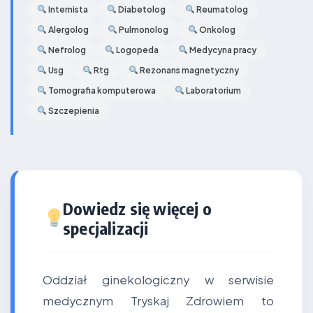
Internista
Diabetolog
Reumatolog
Alergolog
Pulmonolog
Onkolog
Nefrolog
Logopeda
Medycyna pracy
Usg
Rtg
Rezonans magnetyczny
Tomografia komputerowa
Laboratorium
Szczepienia
Dowiedz się więcej o
specjalizacji
Oddział ginekologiczny w serwisie
medycznym Tryskaj Zdrowiem to