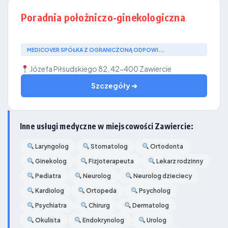
Poradnia położniczo-ginekologiczna
MEDICOVER SPÓŁKA Z OGRANICZONĄ ODPOWI...
Józefa Piłsudskiego 82, 42-400 Zawiercie
Szczegóły ➔
Inne usługi medyczne w miejscowości Zawiercie:
Laryngolog
Stomatolog
Ortodonta
Ginekolog
Fizjoterapeuta
Lekarz rodzinny
Pediatra
Neurolog
Neurolog dzieciecy
Kardiolog
Ortopeda
Psycholog
Psychiatra
Chirurg
Dermatolog
Okulista
Endokrynolog
Urolog