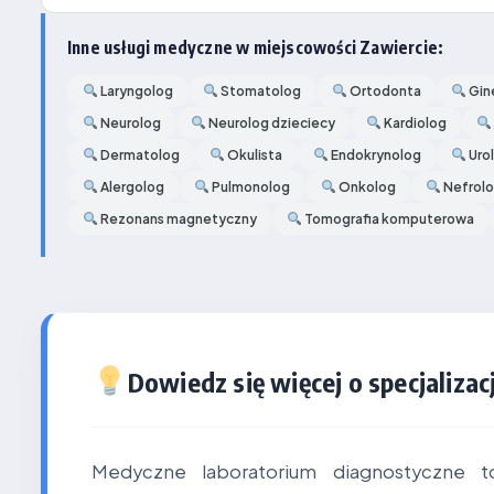
Inne usługi medyczne w miejscowości Zawiercie:
Laryngolog
Stomatolog
Ortodonta
Gin
Neurolog
Neurolog dzieciecy
Kardiolog
Dermatolog
Okulista
Endokrynolog
Uro
Alergolog
Pulmonolog
Onkolog
Nefrol
Rezonans magnetyczny
Tomografia komputerowa
Dowiedz się więcej o specjalizacj
Medyczne laboratorium diagnostyczne t