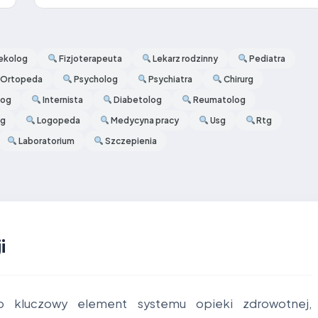
ekolog
Fizjoterapeuta
Lekarz rodzinny
Pediatra
Ortopeda
Psycholog
Psychiatra
Chirurg
log
Internista
Diabetolog
Reumatolog
og
Logopeda
Medycyna pracy
Usg
Rtg
Laboratorium
Szczepienia
i
o kluczowy element systemu opieki zdrowotnej,