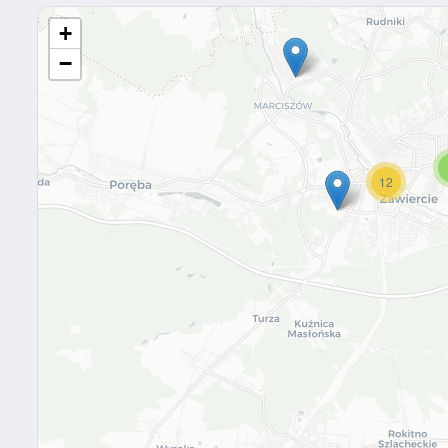
+
−
12