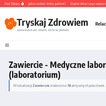
Przejdź do treści
Hot News
ura na Śląsku – gdzie znaleźć dobry gabinet?
Digital detox i jego wpływ na o
Tryskaj Zdrowiem
Relac
najważniejsze jest zdrowie, reszta się poukłada
Zawiercie - Medyczne labo
(laboratorium)
W lokalizacji
Zawiercie
znaleziono
18
aktywnych placówek. P