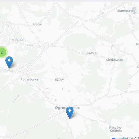
2
Leaflet
|
© C