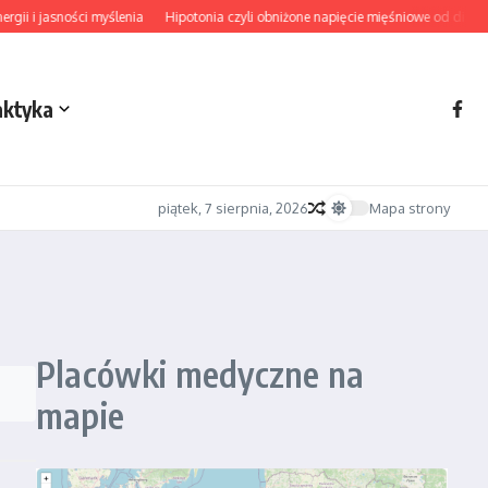
i jasności myślenia
Hipotonia czyli obniżone napięcie mięśniowe od diagnozy 
aktyka
piątek, 7 sierpnia, 2026
Mapa strony
Placówki medyczne na
mapie