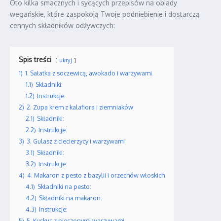
Oto kilka smacznych i sycących przepisów na obiady
wegańskie, które zaspokoją Twoje podniebienie i dostarczą
cennych składników odżywczych:
Spis treści
ukryj
1)
1. Sałatka z soczewicą, awokado i warzywami
1.1)
Składniki:
1.2)
Instrukcje:
2)
2. Zupa krem z kalafiora i ziemniaków
2.1)
Składniki:
2.2)
Instrukcje:
3)
3. Gulasz z ciecierzycy i warzywami
3.1)
Składniki:
3.2)
Instrukcje:
4)
4. Makaron z pesto z bazylii i orzechów włoskich
4.1)
Składniki na pesto:
4.2)
Składniki na makaron:
4.3)
Instrukcje:
5)
5. Kuskus z pieczonymi warzywami