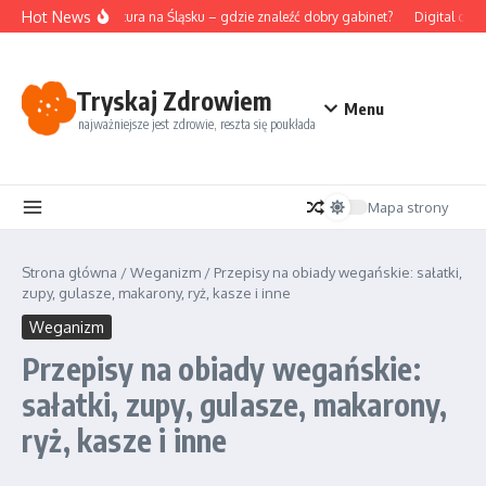
Przejdź do treści
Hot News
Akupunktura na Śląsku – gdzie znaleźć dobry gabinet?
Digital deto
Tryskaj Zdrowiem
Menu
najważniejsze jest zdrowie, reszta się poukłada
Mapa strony
Strona główna
/
Weganizm
/
Przepisy na obiady wegańskie: sałatki,
zupy, gulasze, makarony, ryż, kasze i inne
Weganizm
Przepisy na obiady wegańskie:
sałatki, zupy, gulasze, makarony,
ryż, kasze i inne