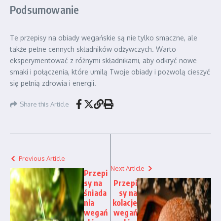
Podsumowanie
Te przepisy na obiady wegańskie są nie tylko smaczne, ale
także pełne cennych składników odżywczych. Warto
eksperymentować z różnymi składnikami, aby odkryć nowe
smaki i połączenia, które umilą Twoje obiady i pozwolą cieszyć
się pełnią zdrowia i energii.
Share this Article
Previous Article
Next Article
Przepi
sy na
Przepi
śniada
sy na
nia
kolacje
wegań
wegań