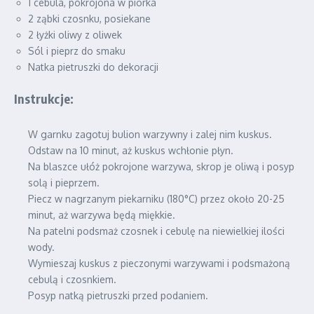
1 cebula, pokrojona w piórka
2 ząbki czosnku, posiekane
2 łyżki oliwy z oliwek
Sól i pieprz do smaku
Natka pietruszki do dekoracji
Instrukcje:
W garnku zagotuj bulion warzywny i zalej nim kuskus.
Odstaw na 10 minut, aż kuskus wchłonie płyn.
Na blaszce ułóż pokrojone warzywa, skrop je oliwą i posyp
solą i pieprzem.
Piecz w nagrzanym piekarniku (180°C) przez około 20-25
minut, aż warzywa będą miękkie.
Na patelni podsmaż czosnek i cebulę na niewielkiej ilości
wody.
Wymieszaj kuskus z pieczonymi warzywami i podsmażoną
cebulą i czosnkiem.
Posyp natką pietruszki przed podaniem.