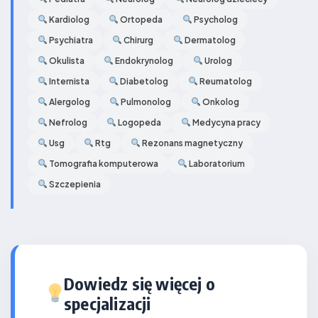
Kardiolog
Ortopeda
Psycholog
Psychiatra
Chirurg
Dermatolog
Okulista
Endokrynolog
Urolog
Internista
Diabetolog
Reumatolog
Alergolog
Pulmonolog
Onkolog
Nefrolog
Logopeda
Medycyna pracy
Usg
Rtg
Rezonans magnetyczny
Tomografia komputerowa
Laboratorium
Szczepienia
Dowiedz się więcej o
specjalizacji