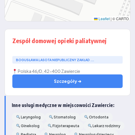
Leaflet
|
© CARTO
Zespół domowej opieki paliatywnej
BOGUSŁAWA LASOTA NIEPUBLICZNY ZAKŁAD ...
Polska 46/D, 42-400 Zawiercie
Szczegóły ➔
Inne usługi medyczne w miejscowości Zawiercie:
Laryngolog
Stomatolog
Ortodonta
Ginekolog
Fizjoterapeuta
Lekarz rodzinny
Pediatra
Neurolog
Neurolog dzieciecy