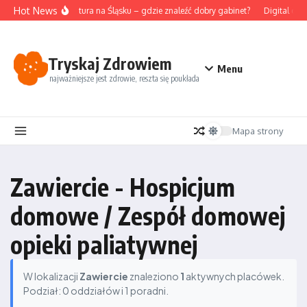
Przejdź do treści
Hot News
Akupunktura na Śląsku – gdzie znaleźć dobry gabinet?
Digital det
Tryskaj Zdrowiem
Menu
najważniejsze jest zdrowie, reszta się poukłada
Mapa strony
Zawiercie - Hospicjum
domowe / Zespół domowej
opieki paliatywnej
W lokalizacji
Zawiercie
znaleziono
1
aktywnych placówek.
Podział: 0 oddziałów i 1 poradni.