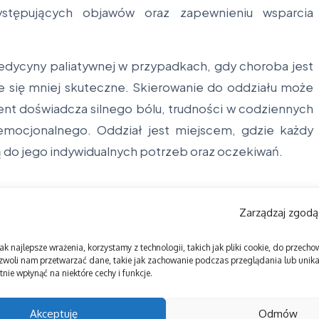
ystępujących objawów oraz zapewnieniu wsparcia
medycyny paliatywnej w przypadkach, gdy choroba jest
e się mniej skuteczne. Skierowanie do oddziału może
ent doświadcza silnego bólu, trudności w codziennych
emocjonalnego. Oddział jest miejscem, gdzie każdy
o jego indywidualnych potrzeb oraz oczekiwań.
Zarządzaj zgodą
ak najlepsze wrażenia, korzystamy z technologii, takich jak pliki cookie, do przec
zwoli nam przetwarzać dane, takie jak zachowanie podczas przeglądania lub unikal
nie wpłynąć na niektóre cechy i funkcje.
Akceptuję
Odmów