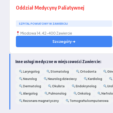
Oddział Medycyny Paliatywnej
SZPITAL POWIATOWY W ZAWIERCIU
Miodowa 14, 42-400 Zawiercie
Szczegóły ➔
Inne usługi medyczne w miejscowości Zawiercie:
Laryngolog
Stomatolog
Ortodonta
Gin
Neurolog
Neurolog dzieciecy
Kardiolog
Dermatolog
Okulista
Endokrynolog
Uro
Alergolog
Pulmonolog
Onkolog
Nefrol
Rezonans magnetyczny
Tomografia komputerowa