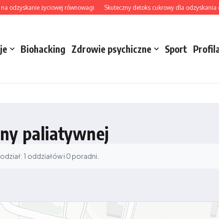
na odzyskanie życiowej równowagi
Skuteczny detoks cukrowy dla odzyskania ener
je
Biohacking
Zdrowie psychiczne
Sport
Profil
yny paliatywnej
ział: 1 oddziałów i 0 poradni.