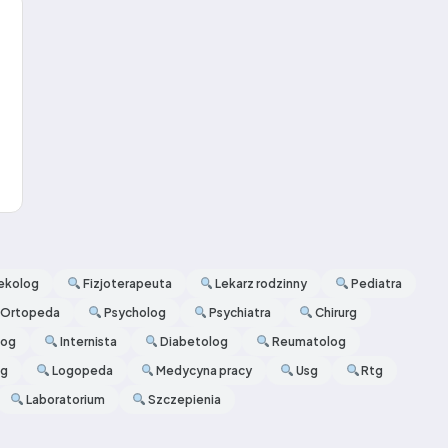
ekolog
Fizjoterapeuta
Lekarz rodzinny
Pediatra
Ortopeda
Psycholog
Psychiatra
Chirurg
log
Internista
Diabetolog
Reumatolog
og
Logopeda
Medycyna pracy
Usg
Rtg
Laboratorium
Szczepienia