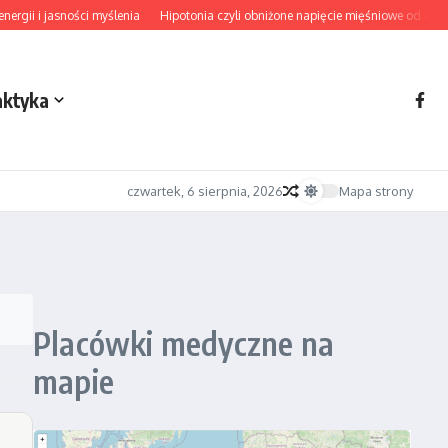
gii i jasności myślenia
Hipotonia czyli obniżone napięcie mięśniowe od diagn
aktyka
czwartek, 6 sierpnia, 2026
Mapa strony
Placówki medyczne na
mapie