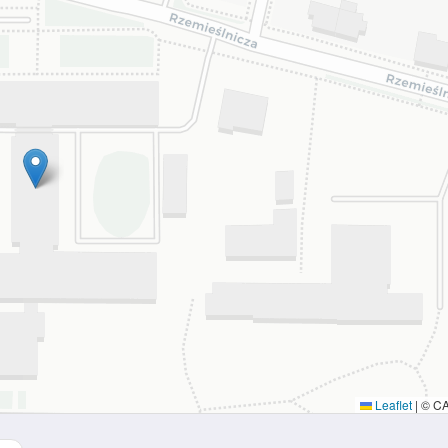
Leaflet
|
© C