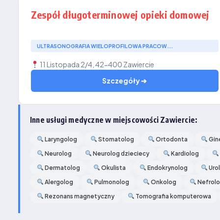
Zespół długoterminowej opieki domowej
ULTRASONOGRAFIA WIELOPROFILOWA PRACOW...
11 Listopada 2/4, 42-400 Zawiercie
Szczegóły ➔
Inne usługi medyczne w miejscowości Zawiercie:
Laryngolog
Stomatolog
Ortodonta
Gin
Neurolog
Neurolog dzieciecy
Kardiolog
Dermatolog
Okulista
Endokrynolog
Uro
Alergolog
Pulmonolog
Onkolog
Nefrol
Rezonans magnetyczny
Tomografia komputerowa