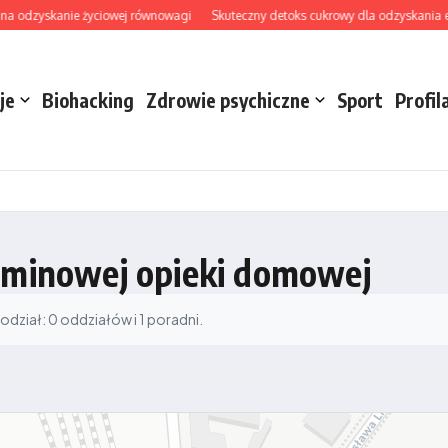
na odzyskanie życiowej równowagi
Skuteczny detoks cukrowy dla odzyskania ener
je
Biohacking
Zdrowie psychiczne
Sport
Profil
erminowej opieki domowej
ział: 0 oddziałów i 1 poradni.