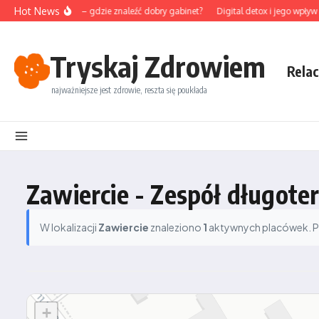
Przejdź do treści
Hot News
nktura na Śląsku – gdzie znaleźć dobry gabinet?
Digital detox i jego wpływ 
Tryskaj Zdrowiem
Relac
najważniejsze jest zdrowie, reszta się poukłada
Zawiercie - Zespół długot
W lokalizacji
Zawiercie
znaleziono
1
aktywnych placówek. Pod
+