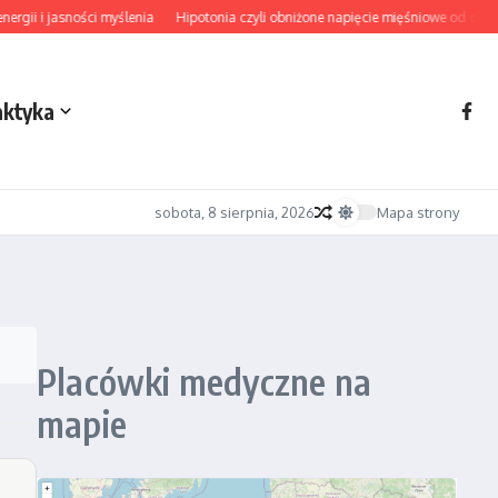
gii i jasności myślenia
Hipotonia czyli obniżone napięcie mięśniowe od diagno
aktyka
sobota, 8 sierpnia, 2026
Mapa strony
Placówki medyczne na
mapie