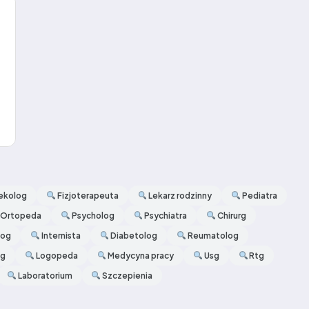
ekolog
Fizjoterapeuta
Lekarz rodzinny
Pediatra
Ortopeda
Psycholog
Psychiatra
Chirurg
log
Internista
Diabetolog
Reumatolog
og
Logopeda
Medycyna pracy
Usg
Rtg
Laboratorium
Szczepienia