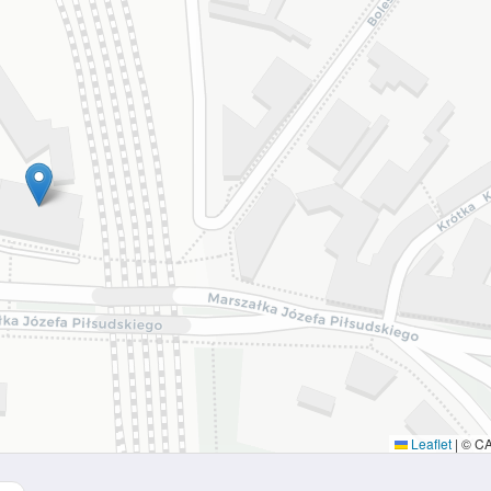
Leaflet
|
© C