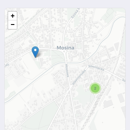
+
−
2