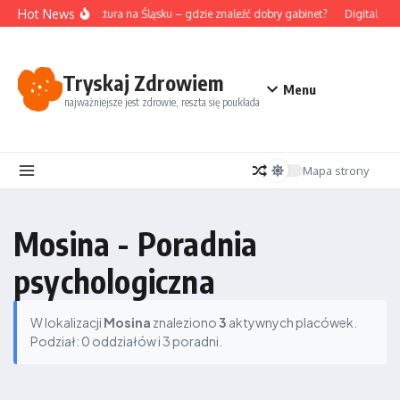
Przejdź do treści
Hot News
Akupunktura na Śląsku – gdzie znaleźć dobry gabinet?
Digital det
Tryskaj Zdrowiem
Menu
najważniejsze jest zdrowie, reszta się poukłada
Mapa strony
Mosina - Poradnia
psychologiczna
W lokalizacji
Mosina
znaleziono
3
aktywnych placówek.
Podział: 0 oddziałów i 3 poradni.