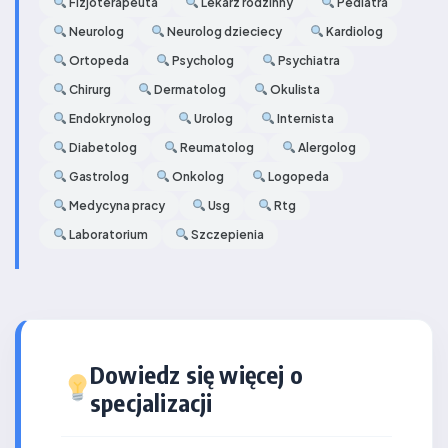
Fizjoterapeuta
Lekarz rodzinny
Pediatra
Neurolog
Neurolog dzieciecy
Kardiolog
Ortopeda
Psycholog
Psychiatra
Chirurg
Dermatolog
Okulista
Endokrynolog
Urolog
Internista
Diabetolog
Reumatolog
Alergolog
Gastrolog
Onkolog
Logopeda
Medycyna pracy
Usg
Rtg
Laboratorium
Szczepienia
Dowiedz się więcej o
specjalizacji