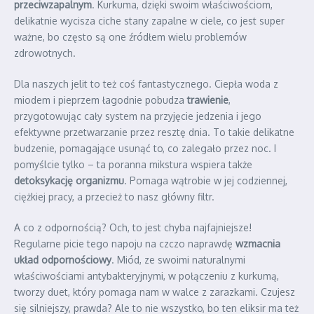
przeciwzapalnym
. Kurkuma, dzięki swoim właściwościom,
delikatnie wycisza ciche stany zapalne w ciele, co jest super
ważne, bo często są one źródłem wielu problemów
zdrowotnych.
Dla naszych jelit to też coś fantastycznego. Ciepła woda z
miodem i pieprzem łagodnie pobudza
trawienie
,
przygotowując cały system na przyjęcie jedzenia i jego
efektywne przetwarzanie przez resztę dnia. To takie delikatne
budzenie, pomagające usunąć to, co zalegało przez noc. I
pomyślcie tylko – ta poranna mikstura wspiera także
detoksykację organizmu
. Pomaga wątrobie w jej codziennej,
ciężkiej pracy, a przecież to nasz główny filtr.
A co z odpornością? Och, to jest chyba najfajniejsze!
Regularne picie tego napoju na czczo naprawdę
wzmacnia
układ odpornościowy
. Miód, ze swoimi naturalnymi
właściwościami antybakteryjnymi, w połączeniu z kurkumą,
tworzy duet, który pomaga nam w walce z zarazkami. Czujesz
się silniejszy, prawda? Ale to nie wszystko, bo ten eliksir ma też