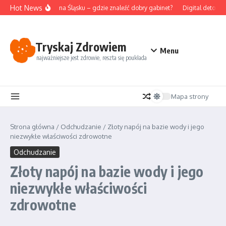
Przejdź do treści
Hot News
Akupunktura na Śląsku – gdzie znaleźć dobry gabinet?
Digital detox i 
Tryskaj Zdrowiem
Menu
najważniejsze jest zdrowie, reszta się poukłada
Mapa strony
Strona główna
/
Odchudzanie
/
Złoty napój na bazie wody i jego
niezwykłe właściwości zdrowotne
Odchudzanie
Złoty napój na bazie wody i jego
niezwykłe właściwości
zdrowotne