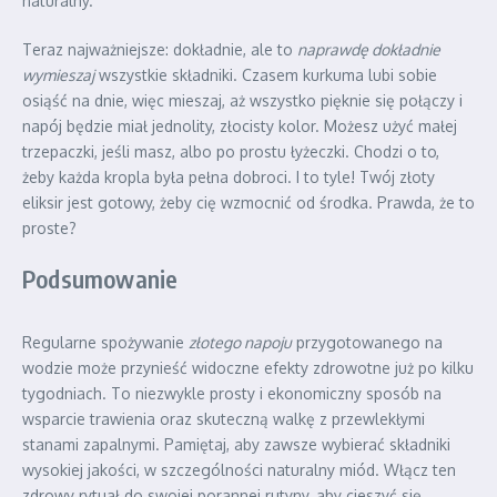
naturalny.
Teraz najważniejsze: dokładnie, ale to
naprawdę dokładnie
wymieszaj
wszystkie składniki. Czasem kurkuma lubi sobie
osiąść na dnie, więc mieszaj, aż wszystko pięknie się połączy i
napój będzie miał jednolity, złocisty kolor. Możesz użyć małej
trzepaczki, jeśli masz, albo po prostu łyżeczki. Chodzi o to,
żeby każda kropla była pełna dobroci. I to tyle! Twój złoty
eliksir jest gotowy, żeby cię wzmocnić od środka. Prawda, że to
proste?
Podsumowanie
Regularne spożywanie
złotego napoju
przygotowanego na
wodzie może przynieść widoczne efekty zdrowotne już po kilku
tygodniach. To niezwykle prosty i ekonomiczny sposób na
wsparcie trawienia oraz skuteczną walkę z przewlekłymi
stanami zapalnymi. Pamiętaj, aby zawsze wybierać składniki
wysokiej jakości, w szczególności naturalny miód. Włącz ten
zdrowy rytuał do swojej porannej rutyny, aby cieszyć się