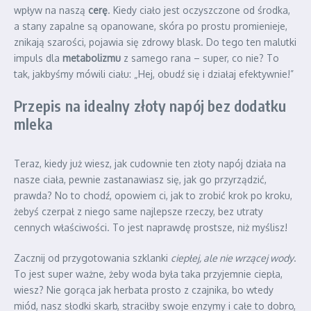
wpływ na naszą
cerę
. Kiedy ciało jest oczyszczone od środka,
a stany zapalne są opanowane, skóra po prostu promienieje,
znikają szarości, pojawia się zdrowy blask. Do tego ten malutki
impuls dla
metabolizmu
z samego rana – super, co nie? To
tak, jakbyśmy mówili ciału: „Hej, obudź się i działaj efektywnie!”
Przepis na idealny złoty napój bez dodatku
mleka
Teraz, kiedy już wiesz, jak cudownie ten złoty napój działa na
nasze ciała, pewnie zastanawiasz się, jak go przyrządzić,
prawda? No to chodź, opowiem ci, jak to zrobić krok po kroku,
żebyś czerpał z niego same najlepsze rzeczy, bez utraty
cennych właściwości. To jest naprawdę prostsze, niż myślisz!
Zacznij od przygotowania szklanki
ciepłej, ale nie wrzącej wody
.
To jest super ważne, żeby woda była taka przyjemnie ciepła,
wiesz? Nie gorąca jak herbata prosto z czajnika, bo wtedy
miód, nasz słodki skarb, straciłby swoje enzymy i całe to dobro,