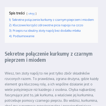
Spis treści
ukryj
1)
Sekretne połączenie kurkumy z czarnym pieprzem i miodem
2)
Kluczowe korzyści zdrowotne picia napoju na czczo
3)
Przepis na idealny złoty napój bez dodatku mleka
4)
Podsumowanie
Sekretne połączenie kurkumy z czarnym
pieprzem i miodem
Wiesz, ten złoty napój to nie jest tylko zbiór składników
rzuconych razem. To prawdziwa, zgrana drużyna, gdzie każdy
element gra kluczową rolę, a ich wspólne działanie jest o
wiele potężniejsze niż każdego z osobna. Chyba najbardziej
fascynujące jest to, jak kurkuma, a właściwie jej kurkumina,
potrzebuje pomocy czarnego pieprzu. Bo widzisz, kurkumina,
choć ma supermoce przeciwzapalne i przeciwutleniające,