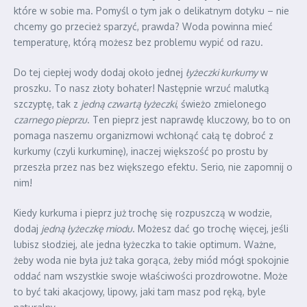
które w sobie ma. Pomyśl o tym jak o delikatnym dotyku – nie
chcemy go przecież sparzyć, prawda? Woda powinna mieć
temperaturę, którą możesz bez problemu wypić od razu.
Do tej ciepłej wody dodaj około jednej
łyżeczki kurkumy
w
proszku. To nasz złoty bohater! Następnie wrzuć malutką
szczyptę, tak z
jedną czwartą łyżeczki
, świeżo zmielonego
czarnego pieprzu
. Ten pieprz jest naprawdę kluczowy, bo to on
pomaga naszemu organizmowi wchłonąć całą tę dobroć z
kurkumy (czyli kurkuminę), inaczej większość po prostu by
przeszła przez nas bez większego efektu. Serio, nie zapomnij o
nim!
Kiedy kurkuma i pieprz już trochę się rozpuszczą w wodzie,
dodaj
jedną łyżeczkę miodu
. Możesz dać go trochę więcej, jeśli
lubisz słodziej, ale jedna łyżeczka to takie optimum. Ważne,
żeby woda nie była już taka gorąca, żeby miód mógł spokojnie
oddać nam wszystkie swoje właściwości prozdrowotne. Może
to być taki akacjowy, lipowy, jaki tam masz pod ręką, byle