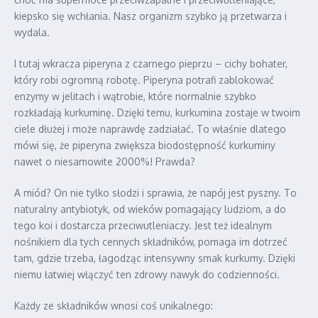
kiepsko się wchłania. Nasz organizm szybko ją przetwarza i
wydala.
I tutaj wkracza piperyna z czarnego pieprzu – cichy bohater,
który robi ogromną robotę. Piperyna potrafi zablokować
enzymy w jelitach i wątrobie, które normalnie szybko
rozkładają kurkuminę. Dzięki temu, kurkumina zostaje w twoim
ciele dłużej i może naprawdę zadziałać. To właśnie dlatego
mówi się, że piperyna zwiększa biodostępność kurkuminy
nawet o niesamowite 2000%! Prawda?
A miód? On nie tylko słodzi i sprawia, że napój jest pyszny. To
naturalny antybiotyk, od wieków pomagający ludziom, a do
tego koi i dostarcza przeciwutleniaczy. Jest też idealnym
nośnikiem dla tych cennych składników, pomaga im dotrzeć
tam, gdzie trzeba, łagodząc intensywny smak kurkumy. Dzięki
niemu łatwiej włączyć ten zdrowy nawyk do codzienności.
Każdy ze składników wnosi coś unikalnego: