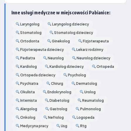
Inne usługi medyczne w miejscowości Pabianice:
Laryngolog
Laryngolog dzieciecy
Stomatolog
Stomatolog dzieciecy
Ortodonta
Ginekolog
Fizjoterapeuta
Fizjoterapeuta dzieciecy
Lekarz rodzinny
Pediatra
Neurolog
Neurolog dzieciecy
Kardiolog
Kardiolog dzieciecy
Ortopeda
Ortopeda dzieciecy
Psycholog
Psychiatra
Chirurg
Dermatolog
Okulista
Endokrynolog
Urolog
Internista
Diabetolog
Reumatolog
Alergolog
Gastrolog
Pulmonolog
Onkolog
Nefrolog
Logopeda
Medycyna pracy
Usg
Rtg