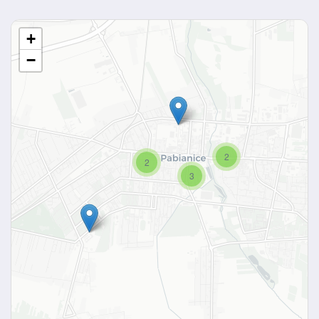
+
−
2
2
3