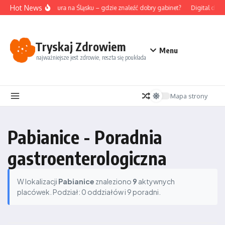
Przejdź do treści
Hot News
Akupunktura na Śląsku – gdzie znaleźć dobry gabinet?
Digital deto
Tryskaj Zdrowiem
Menu
najważniejsze jest zdrowie, reszta się poukłada
Mapa strony
Pabianice - Poradnia
gastroenterologiczna
W lokalizacji
Pabianice
znaleziono
9
aktywnych
placówek. Podział: 0 oddziałów i 9 poradni.