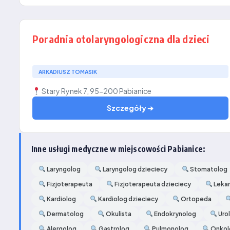
Poradnia otolaryngologiczna dla dzieci
ARKADIUSZ TOMASIK
Stary Rynek 7, 95-200 Pabianice
Szczegóły ➔
Inne usługi medyczne w miejscowości Pabianice:
Laryngolog
Laryngolog dzieciecy
Stomatolog
Fizjoterapeuta
Fizjoterapeuta dzieciecy
Lekar
Kardiolog
Kardiolog dzieciecy
Ortopeda
Dermatolog
Okulista
Endokrynolog
Uro
Alergolog
Gastrolog
Pulmonolog
Onkol