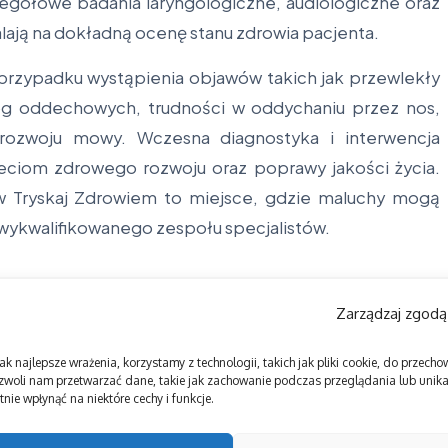
egółowe badania laryngologiczne, audiologiczne oraz
lają na dokładną ocenę stanu zdrowia pacjenta.
 przypadku wystąpienia objawów takich jak przewlekły
róg oddechowych, trudności w oddychaniu przez nos,
ozwoju mowy. Wczesna diagnostyka i interwencja
eciom zdrowego rozwoju oraz poprawy jakości życia.
 w Tryskaj Zdrowiem to miejsce, gdzie maluchy mogą
 wykwalifikowanego zespołu specjalistów.
Zarządzaj zgodą
ak najlepsze wrażenia, korzystamy z technologii, takich jak pliki cookie, do przec
zwoli nam przetwarzać dane, takie jak zachowanie podczas przeglądania lub unikal
nie wpłynąć na niektóre cechy i funkcje.