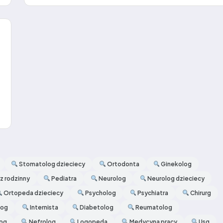
Stomatolog dzieciecy
Ortodonta
Ginekolog
z rodzinny
Pediatra
Neurolog
Neurolog dzieciecy
Ortopeda dzieciecy
Psycholog
Psychiatra
Chirurg
log
Internista
Diabetolog
Reumatolog
og
Nefrolog
Logopeda
Medycyna pracy
Usg