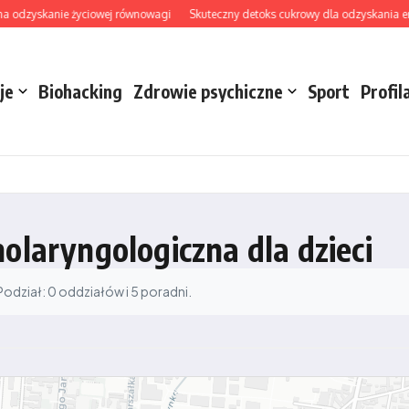
 odzyskanie życiowej równowagi
Skuteczny detoks cukrowy dla odzyskania energi
je
Biohacking
Zdrowie psychiczne
Sport
Profil
olaryngologiczna dla dzieci
dział: 0 oddziałów i 5 poradni.