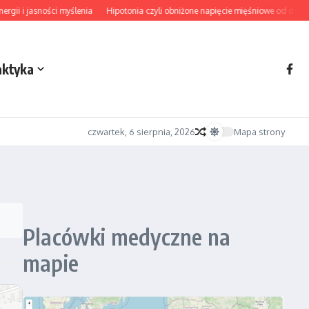
i i jasności myślenia
Hipotonia czyli obniżone napięcie mięśniowe od diagnoz
aktyka
czwartek, 6 sierpnia, 2026
Mapa strony
Placówki medyczne na
mapie