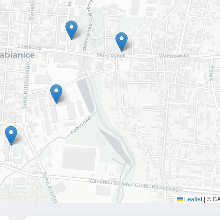
Leaflet
|
© C