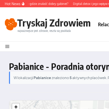
Przejdź do treści
Hot News
ktura na Śląsku – gdzie znaleźć dobry gabinet?
Digital detox i jego wpływ na
Tryskaj Zdrowiem
Relac
najważniejsze jest zdrowie, reszta się poukłada
Pabianice - Poradnia otoryn
W lokalizacji
Pabianice
znaleziono
5
aktywnych placówek. Po
+