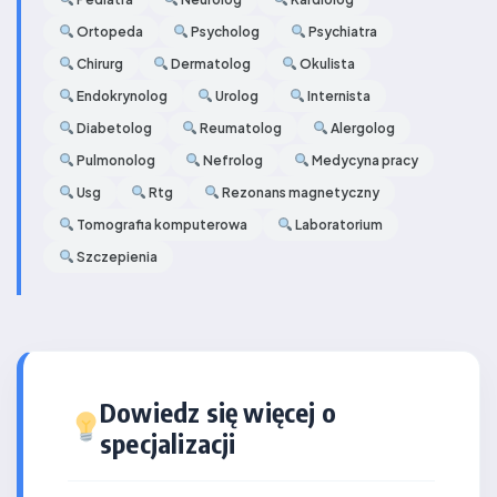
Ortopeda
Psycholog
Psychiatra
Chirurg
Dermatolog
Okulista
Endokrynolog
Urolog
Internista
Diabetolog
Reumatolog
Alergolog
Pulmonolog
Nefrolog
Medycyna pracy
Usg
Rtg
Rezonans magnetyczny
Tomografia komputerowa
Laboratorium
Szczepienia
Dowiedz się więcej o
specjalizacji