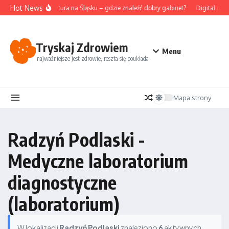
Przejdź do treści
Hot News
Akupunktura na Śląsku – gdzie znaleźć dobry gabinet?
Digital det
Tryskaj Zdrowiem
Menu
najważniejsze jest zdrowie, reszta się poukłada
Mapa strony
Radzyń Podlaski -
Medyczne laboratorium
diagnostyczne
(laboratorium)
W lokalizacji
Radzyń Podlaski
znaleziono
6
aktywnych