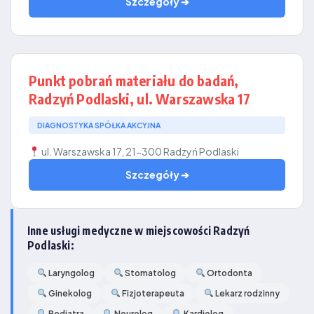
Szczegóły ➔
Punkt pobrań materiału do badań,
Radzyń Podlaski, ul. Warszawska 17
DIAGNOSTYKA SPÓŁKA AKCYJNA
ul. Warszawska 17, 21-300 Radzyń Podlaski
Szczegóły ➔
Inne usługi medyczne w miejscowości Radzyń
Podlaski:
Laryngolog
Stomatolog
Ortodonta
Ginekolog
Fizjoterapeuta
Lekarz rodzinny
Pediatra
Neurolog
Kardiolog