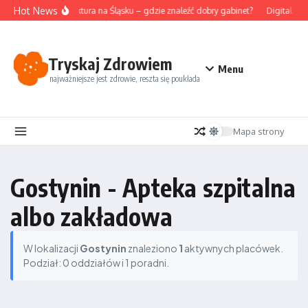
Przejdź do treści
Hot News
Akupunktura na Śląsku – gdzie znaleźć dobry gabinet?
Digital det
Tryskaj Zdrowiem
Menu
najważniejsze jest zdrowie, reszta się poukłada
Mapa strony
Gostynin - Apteka szpitalna
albo zakładowa
W lokalizacji
Gostynin
znaleziono
1
aktywnych placówek.
Podział: 0 oddziałów i 1 poradni.