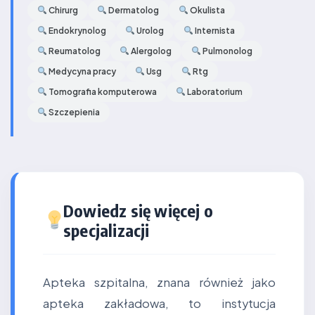
Chirurg
Dermatolog
Okulista
Endokrynolog
Urolog
Internista
Reumatolog
Alergolog
Pulmonolog
Medycyna pracy
Usg
Rtg
Tomografia komputerowa
Laboratorium
Szczepienia
Dowiedz się więcej o
specjalizacji
Apteka szpitalna, znana również jako
apteka zakładowa, to instytucja