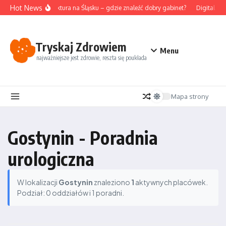
Przejdź do treści
Hot News
Akupunktura na Śląsku – gdzie znaleźć dobry gabinet?
Digital de
Tryskaj Zdrowiem
Menu
najważniejsze jest zdrowie, reszta się poukłada
Mapa strony
Gostynin - Poradnia
urologiczna
W lokalizacji
Gostynin
znaleziono
1
aktywnych placówek.
Podział: 0 oddziałów i 1 poradni.