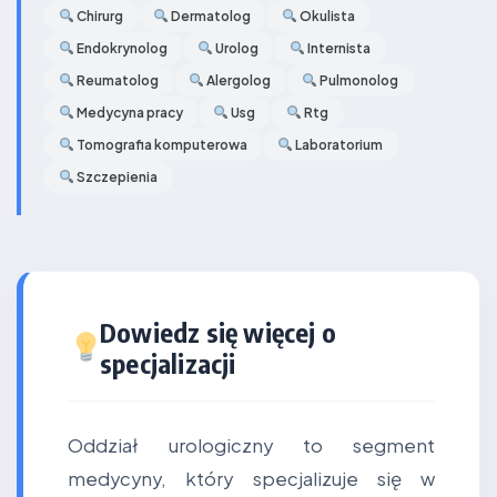
Chirurg
Dermatolog
Okulista
Endokrynolog
Urolog
Internista
Reumatolog
Alergolog
Pulmonolog
Medycyna pracy
Usg
Rtg
Tomografia komputerowa
Laboratorium
Szczepienia
Dowiedz się więcej o
specjalizacji
Oddział urologiczny to segment
medycyny, który specjalizuje się w