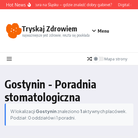
Przejdź do treści
Hot News
Akupunktura na Śląsku – gdzie znaleźć dobry gabinet?
Digital det
Tryskaj Zdrowiem
Menu
najważniejsze jest zdrowie, reszta się poukłada
Mapa strony
Gostynin - Poradnia
stomatologiczna
W lokalizacji
Gostynin
znaleziono
1
aktywnych placówek.
Podział: 0 oddziałów i 1 poradni.