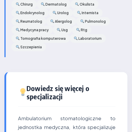
Chirurg
Dermatolog
Okulista
Endokrynolog
Urolog
Internista
Reumatolog
Alergolog
Pulmonolog
Medycyna pracy
Usg
Rtg
Tomografia komputerowa
Laboratorium
Szczepienia
Dowiedz się więcej o
specjalizacji
Ambulatorium stomatologiczne to
jednostka medyczna, która specjalizuje