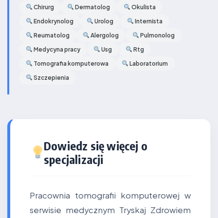
Chirurg
Dermatolog
Okulista
Endokrynolog
Urolog
Internista
Reumatolog
Alergolog
Pulmonolog
Medycyna pracy
Usg
Rtg
Tomografia komputerowa
Laboratorium
Szczepienia
Dowiedz się więcej o
specjalizacji
Pracownia tomografii komputerowej w
serwisie medycznym Tryskaj Zdrowiem