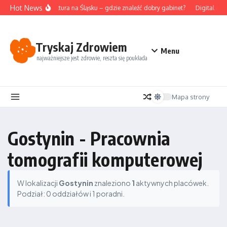
Przejdź do treści
Hot News
Akupunktura na Śląsku – gdzie znaleźć dobry gabinet?
Digital det
Tryskaj Zdrowiem
Menu
najważniejsze jest zdrowie, reszta się poukłada
Mapa strony
Gostynin - Pracownia
tomografii komputerowej
W lokalizacji
Gostynin
znaleziono
1
aktywnych placówek.
Podział: 0 oddziałów i 1 poradni.