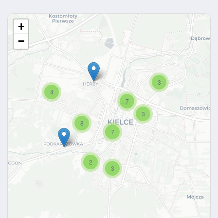
+
−
3
4
7
3
8
7
2
3