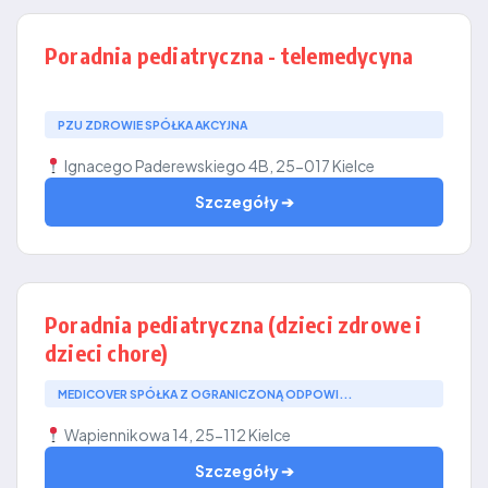
Poradnia pediatryczna - telemedycyna
PZU ZDROWIE SPÓŁKA AKCYJNA
Ignacego Paderewskiego 4B, 25-017 Kielce
Szczegóły ➔
Poradnia pediatryczna (dzieci zdrowe i
dzieci chore)
MEDICOVER SPÓŁKA Z OGRANICZONĄ ODPOWI...
Wapiennikowa 14, 25-112 Kielce
Szczegóły ➔