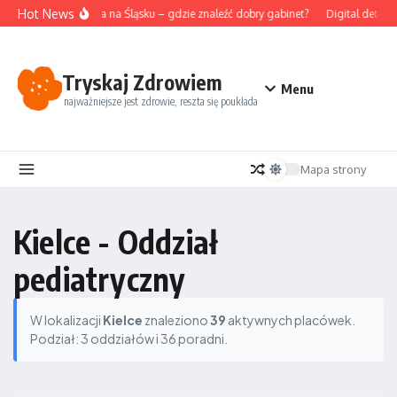
Przejdź do treści
Hot News
Akupunktura na Śląsku – gdzie znaleźć dobry gabinet?
Digital detox i
Tryskaj Zdrowiem
Menu
najważniejsze jest zdrowie, reszta się poukłada
Mapa strony
Kielce - Oddział
pediatryczny
W lokalizacji
Kielce
znaleziono
39
aktywnych placówek.
Podział: 3 oddziałów i 36 poradni.