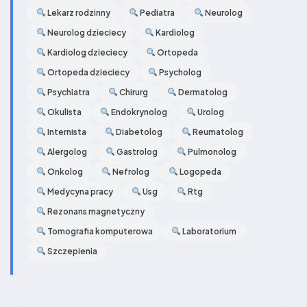
Lekarz rodzinny
Pediatra
Neurolog
Neurolog dzieciecy
Kardiolog
Kardiolog dzieciecy
Ortopeda
Ortopeda dzieciecy
Psycholog
Psychiatra
Chirurg
Dermatolog
Okulista
Endokrynolog
Urolog
Internista
Diabetolog
Reumatolog
Alergolog
Gastrolog
Pulmonolog
Onkolog
Nefrolog
Logopeda
Medycyna pracy
Usg
Rtg
Rezonans magnetyczny
Tomografia komputerowa
Laboratorium
Szczepienia