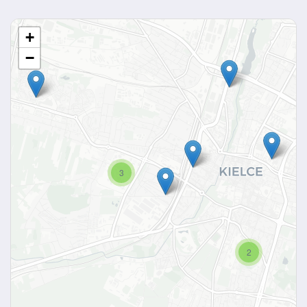
+
−
3
2