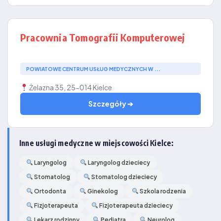
Pracownia Tomografii Komputerowej
POWIATOWE CENTRUM USŁUG MEDYCZNYCH W ...
Żelazna 35, 25-014 Kielce
Szczegóły ➔
Inne usługi medyczne w miejscowości Kielce:
Laryngolog
Laryngolog dzieciecy
Stomatolog
Stomatolog dzieciecy
Ortodonta
Ginekolog
Szkola rodzenia
Fizjoterapeuta
Fizjoterapeuta dzieciecy
Lekarz rodzinny
Pediatra
Neurolog