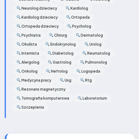
Neurolog dzieciecy
Kardiolog
Kardiolog dzieciecy
Ortopeda
Ortopeda dzieciecy
Psycholog
Psychiatra
Chirurg
Dermatolog
Okulista
Endokrynolog
Urolog
Internista
Diabetolog
Reumatolog
Alergolog
Gastrolog
Pulmonolog
Onkolog
Nefrolog
Logopeda
Medycyna pracy
Usg
Rtg
Rezonans magnetyczny
Tomografia komputerowa
Laboratorium
Szczepienia