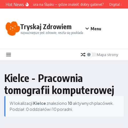
Przejdź do treści
Hot News
Akupunktura na Śląsku – gdzie znaleźć dobry gabinet?
Digital deto
Tryskaj Zdrowiem
Menu
najważniejsze jest zdrowie, reszta się poukłada
Mapa strony
Kielce - Pracownia
tomografii komputerowej
W lokalizacji
Kielce
znaleziono
10
aktywnych placówek.
Podział: 0 oddziałów i 10 poradni.