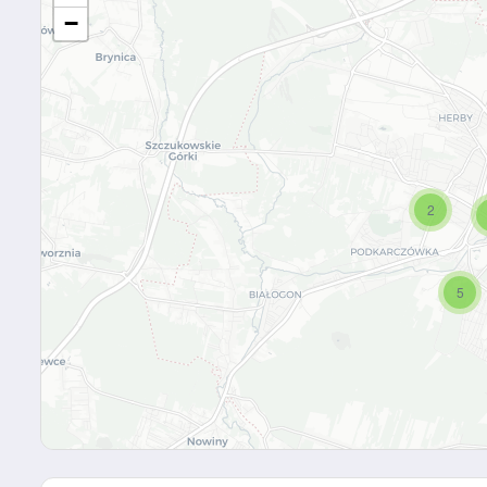
−
2
5