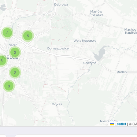
3
5
2
6
2
3
Leaflet
|
© C