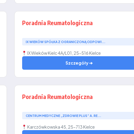
Poradnia Reumatologiczna
IX WIEKÓW SPÓŁKA Z OGRANICZONĄ ODPOWI...
IX Wieków Kielc 4A/L01, 25-516 Kielce
Szczegóły ➔
Poradnia Reumatologiczna
CENTRUM MEDYCZNE „ZDROWIE PLUS” A. RE...
Karczówkowska 45, 25-713 Kielce