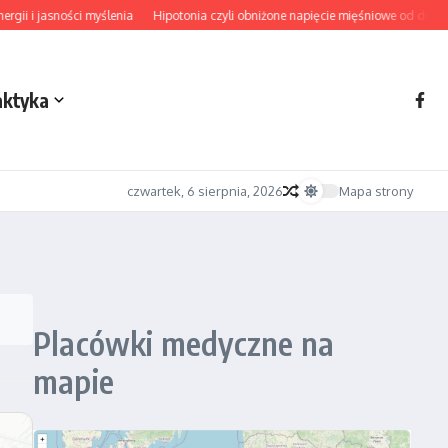
i jasności myślenia
Hipotonia czyli obniżone napięcie mięśniowe od diagnozy 
aktyka
czwartek, 6 sierpnia, 2026
Mapa strony
Placówki medyczne na
mapie