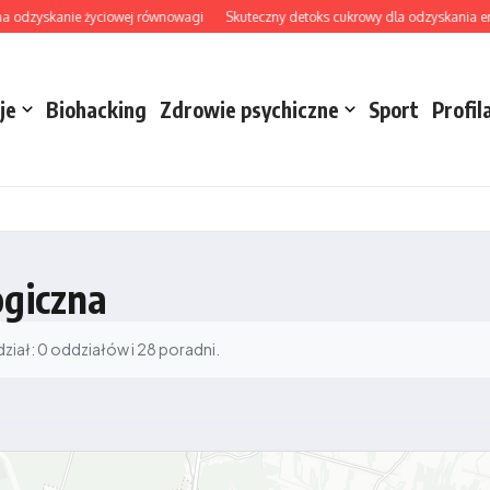
dzyskanie życiowej równowagi
Skuteczny detoks cukrowy dla odzyskania energii 
je
Biohacking
Zdrowie psychiczne
Sport
Profil
ogiczna
iał: 0 oddziałów i 28 poradni.