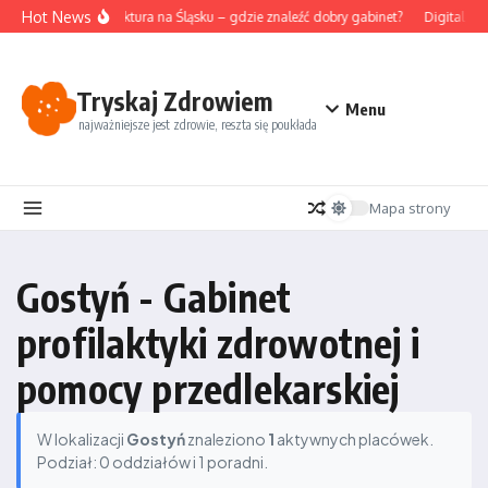
Przejdź do treści
Hot News
Akupunktura na Śląsku – gdzie znaleźć dobry gabinet?
Digital de
Tryskaj Zdrowiem
Menu
najważniejsze jest zdrowie, reszta się poukłada
Mapa strony
Gostyń - Gabinet
profilaktyki zdrowotnej i
pomocy przedlekarskiej
W lokalizacji
Gostyń
znaleziono
1
aktywnych placówek.
Podział: 0 oddziałów i 1 poradni.