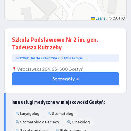
Leaflet
|
© CARTO
Szkoła Podstawowo Nr 2 im. gen.
Tadeusza Kutrzeby
INDYWIDUALNA PRAKTYKA PIELĘGNIARSKA L...
Wrocławska 264, 63-800 Gostyń
Szczegóły ➔
Inne usługi medyczne w miejscowości Gostyń:
Laryngolog
Stomatolog
Stomatolog dzieciecy
Ginekolog
Szkola rodzenia
Fizjoterapeuta