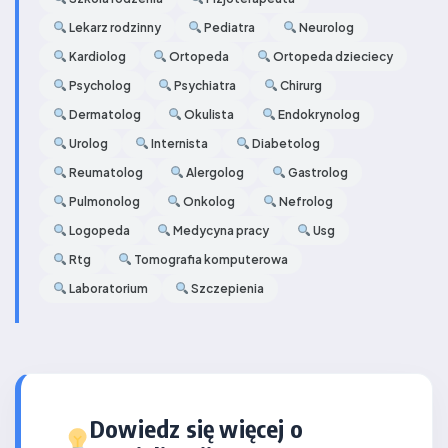
Lekarz rodzinny
Pediatra
Neurolog
Kardiolog
Ortopeda
Ortopeda dzieciecy
Psycholog
Psychiatra
Chirurg
Dermatolog
Okulista
Endokrynolog
Urolog
Internista
Diabetolog
Reumatolog
Alergolog
Gastrolog
Pulmonolog
Onkolog
Nefrolog
Logopeda
Medycyna pracy
Usg
Rtg
Tomografia komputerowa
Laboratorium
Szczepienia
Dowiedz się więcej o