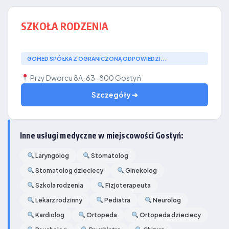
SZKOŁA RODZENIA
GOMED SPÓŁKA Z OGRANICZONĄ ODPOWIEDZI...
Przy Dworcu 8A, 63-800 Gostyń
Szczegóły ➔
Inne usługi medyczne w miejscowości Gostyń:
Laryngolog
Stomatolog
Stomatolog dzieciecy
Ginekolog
Szkola rodzenia
Fizjoterapeuta
Lekarz rodzinny
Pediatra
Neurolog
Kardiolog
Ortopeda
Ortopeda dzieciecy