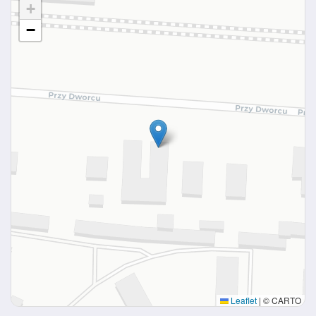
+
−
Leaflet
|
© CARTO