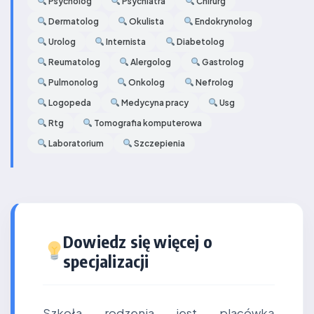
Psycholog
Psychiatra
Chirurg
Dermatolog
Okulista
Endokrynolog
Urolog
Internista
Diabetolog
Reumatolog
Alergolog
Gastrolog
Pulmonolog
Onkolog
Nefrolog
Logopeda
Medycyna pracy
Usg
Rtg
Tomografia komputerowa
Laboratorium
Szczepienia
Dowiedz się więcej o
specjalizacji
Szkoła rodzenia jest placówką