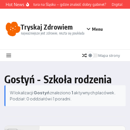
Przejdź do treści
Hot News
Akupunktura na Śląsku – gdzie znaleźć dobry gabinet?
Digital det
Tryskaj Zdrowiem
Menu
najważniejsze jest zdrowie, reszta się poukłada
Mapa strony
Gostyń - Szkoła rodzenia
W lokalizacji
Gostyń
znaleziono
1
aktywnych placówek.
Podział: 0 oddziałów i 1 poradni.