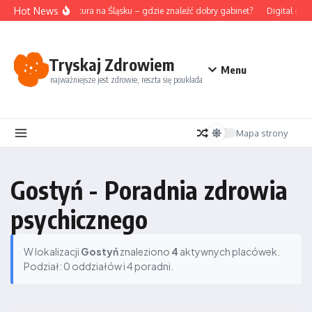
Przejdź do treści
Hot News
Akupunktura na Śląsku – gdzie znaleźć dobry gabinet?
Digital deto
Tryskaj Zdrowiem
Menu
najważniejsze jest zdrowie, reszta się poukłada
Mapa strony
Gostyń - Poradnia zdrowia
psychicznego
W lokalizacji
Gostyń
znaleziono
4
aktywnych placówek.
Podział: 0 oddziałów i 4 poradni.