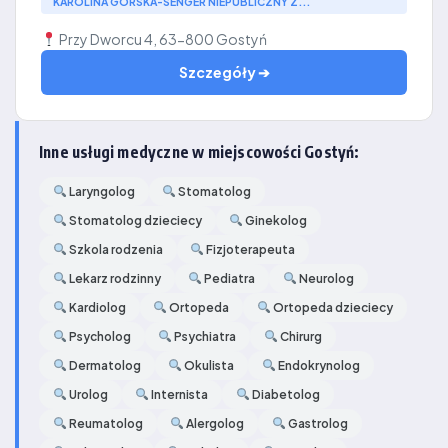
KAROLINA GÓRSKA-SENGER NIEPUBLICZNY Z...
Przy Dworcu 4, 63-800 Gostyń
Szczegóły ➔
Inne usługi medyczne w miejscowości Gostyń:
Laryngolog
Stomatolog
Stomatolog dzieciecy
Ginekolog
Szkola rodzenia
Fizjoterapeuta
Lekarz rodzinny
Pediatra
Neurolog
Kardiolog
Ortopeda
Ortopeda dzieciecy
Psycholog
Psychiatra
Chirurg
Dermatolog
Okulista
Endokrynolog
Urolog
Internista
Diabetolog
Reumatolog
Alergolog
Gastrolog