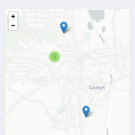
+
−
2