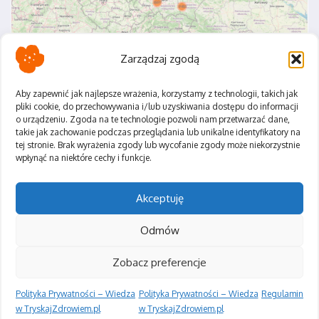
Zarządzaj zgodą
Aby zapewnić jak najlepsze wrażenia, korzystamy z technologii, takich jak
pliki cookie, do przechowywania i/lub uzyskiwania dostępu do informacji
o urządzeniu. Zgoda na te technologie pozwoli nam przetwarzać dane,
Polityka Prywatności
takie jak zachowanie podczas przeglądania lub unikalne identyfikatory na
Regulamin
tej stronie. Brak wyrażenia zgody lub wycofanie zgody może niekorzystnie
wpłynąć na niektóre cechy i funkcje.
Akceptuję
Odmów
Zobacz preferencje
Polityka Prywatności – Wiedza
Polityka Prywatności – Wiedza
Regulamin
Copyright © 2026 Tryskaj Zdrowiem | Zasilane przez
Magazyn
informacyjny X
w TryskajZdrowiem.pl
w TryskajZdrowiem.pl