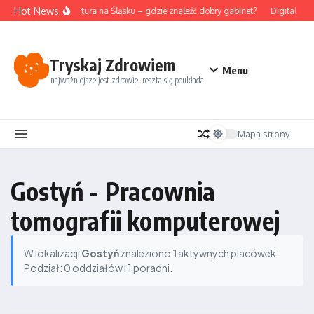
Przejdź do treści
Hot News
Akupunktura na Śląsku – gdzie znaleźć dobry gabinet?
Digital det
Tryskaj Zdrowiem
Menu
najważniejsze jest zdrowie, reszta się poukłada
Mapa strony
Gostyń - Pracownia
tomografii komputerowej
W lokalizacji
Gostyń
znaleziono
1
aktywnych placówek.
Podział: 0 oddziałów i 1 poradni.