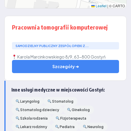
Leaflet
|
© CARTO
Pracownia tomografii komputerowej
SAMODZIELNY PUBLICZNY ZESPÓŁ OPIEKI Z...
Karola Marcinkowskiego 8/9, 63-800 Gostyń
Szczegóły ➔
Inne usługi medyczne w miejscowości Gostyń:
Laryngolog
Stomatolog
Stomatolog dzieciecy
Ginekolog
Szkola rodzenia
Fizjoterapeuta
Lekarz rodzinny
Pediatra
Neurolog