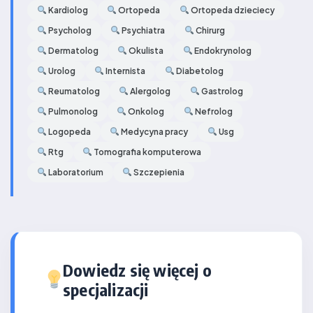
Kardiolog
Ortopeda
Ortopeda dzieciecy
Psycholog
Psychiatra
Chirurg
Dermatolog
Okulista
Endokrynolog
Urolog
Internista
Diabetolog
Reumatolog
Alergolog
Gastrolog
Pulmonolog
Onkolog
Nefrolog
Logopeda
Medycyna pracy
Usg
Rtg
Tomografia komputerowa
Laboratorium
Szczepienia
Dowiedz się więcej o
specjalizacji