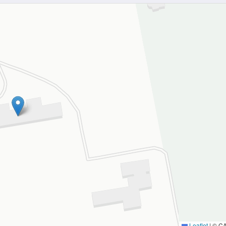
Leaflet
|
© C