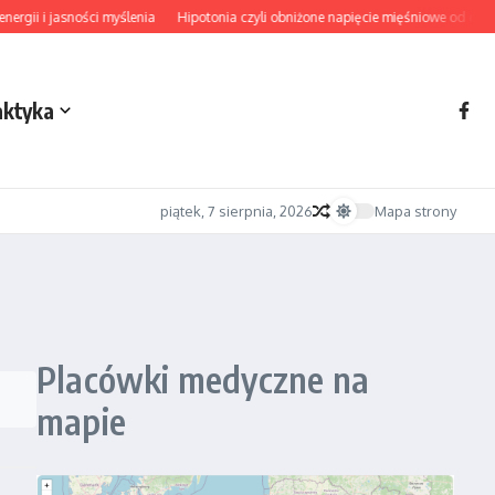
gii i jasności myślenia
Hipotonia czyli obniżone napięcie mięśniowe od diagn
aktyka
piątek, 7 sierpnia, 2026
Mapa strony
Placówki medyczne na
mapie