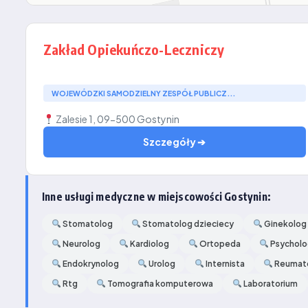
Zakład Opiekuńczo-Leczniczy
WOJEWÓDZKI SAMODZIELNY ZESPÓŁ PUBLICZ...
Zalesie 1, 09-500 Gostynin
Szczegóły ➔
Inne usługi medyczne w miejscowości Gostynin:
Stomatolog
Stomatolog dzieciecy
Ginekolog
Neurolog
Kardiolog
Ortopeda
Psychol
Endokrynolog
Urolog
Internista
Reumat
Rtg
Tomografia komputerowa
Laboratorium