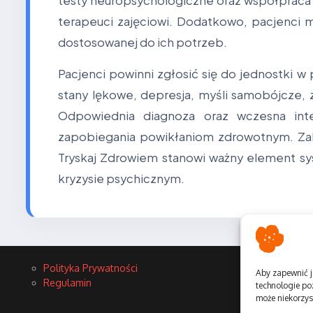
testy neuropsychologiczne oraz współpraca z
terapeuci zajęciowi. Dodatkowo, pacjenci m
dostosowanej do ich potrzeb.
Pacjenci powinni zgłosić się do jednostki 
stany lękowe, depresja, myśli samobójcze, 
Odpowiednia diagnoza oraz wczesna inte
zapobiegania powikłaniom zdrowotnym. Zak
Tryskaj Zdrowiem stanowi ważny element s
kryzysie psychicznym.
Polityka Prywatności
Aby zapewnić j
Regulamin
technologie po
może niekorzyst