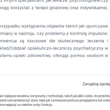
 innymi specjalistami, jak lekarze, psychologowie czy
ogą korzystać z terapii grupowej oraz indywidualnej,
w przypadku wystąpienia objawów takich jak uporczywe
zmiany w nastroju, czy problemy z kontrolą impulsów.
rwencja są kluczowe dla skutecznego leczenia i
ład/Oddział opiekuńczo-leczniczy psychiatryczny w
ystemu opieki zdrowotnej, oferując pomoc osobom w
Zarządzaj zgodą
ak najlepsze wrażenia, korzystamy z technologii, takich jak pliki cookie, do przec
zwoli nam przetwarzać dane, takie jak zachowanie podczas przeglądania lub unikal
nie wpłynąć na niektóre cechy i funkcje.