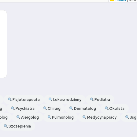
Fizjoterapeuta
Lekarz rodzinny
Pediatra
og
Psychiatra
Chirurg
Dermatolog
Okulista
olog
Alergolog
Pulmonolog
Medycyna pracy
Usg
Szczepienia