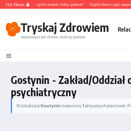
Przejdź do treści
Hot News
unktura na Śląsku – gdzie znaleźć dobry gabinet?
Digital detox i jego wpływ 
Tryskaj Zdrowiem
Relac
najważniejsze jest zdrowie, reszta się poukłada
Gostynin - Zakład/Oddział 
psychiatryczny
W lokalizacji
Gostynin
znaleziono
1
aktywnych placówek. Pod