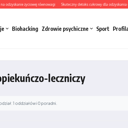
na odzyskanie życiowej równowagi
Skuteczny detoks cukrowy dla odzyskania ener
je
Biohacking
Zdrowie psychiczne
Sport
Profil
opiekuńczo-leczniczy
ział: 1 oddziałów i 0 poradni.