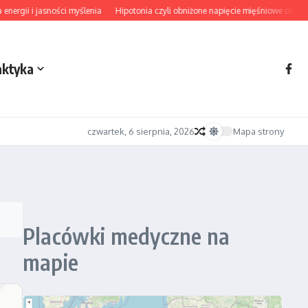
rgii i jasności myślenia
Hipotonia czyli obniżone napięcie mięśniowe od diag
aktyka
czwartek, 6 sierpnia, 2026
Mapa strony
Placówki medyczne na
mapie