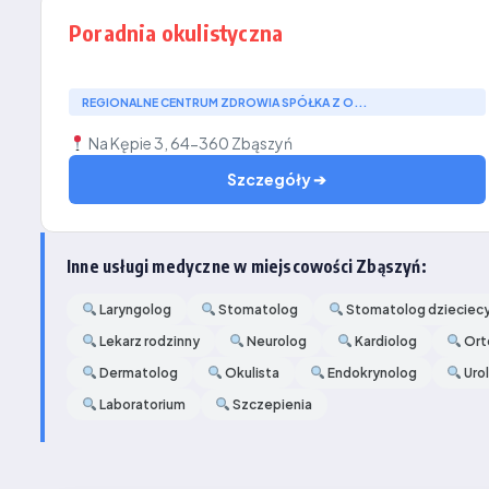
Poradnia okulistyczna
REGIONALNE CENTRUM ZDROWIA SPÓŁKA Z O...
Na Kępie 3, 64-360 Zbąszyń
Szczegóły ➔
Inne usługi medyczne w miejscowości Zbąszyń:
Laryngolog
Stomatolog
Stomatolog dzieciec
Lekarz rodzinny
Neurolog
Kardiolog
Ort
Dermatolog
Okulista
Endokrynolog
Uro
Laboratorium
Szczepienia