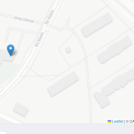
Leaflet
|
© C