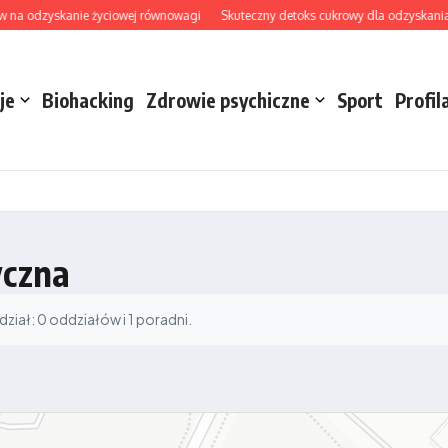
 na odzyskanie życiowej równowagi
Skuteczny detoks cukrowy dla odzyskania ene
je
Biohacking
Zdrowie psychiczne
Sport
Profil
yczna
iał: 0 oddziałów i 1 poradni.