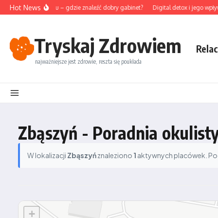
Przejdź do treści
Hot News
punktura na Śląsku – gdzie znaleźć dobry gabinet?
Digital detox i jego wpływ
Tryskaj Zdrowiem
Relac
najważniejsze jest zdrowie, reszta się poukłada
Zbąszyń - Poradnia okulist
W lokalizacji
Zbąszyń
znaleziono
1
aktywnych placówek. Podz
+