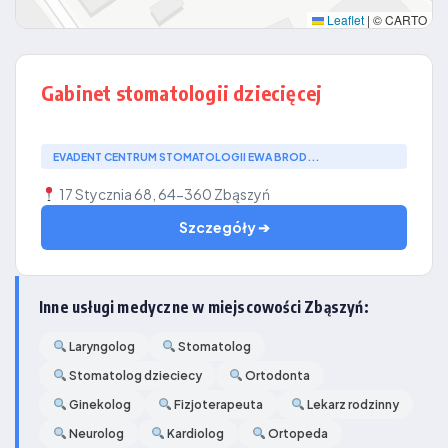
Leaflet
|
© CARTO
Gabinet stomatologii dziecięcej
EVADENT CENTRUM STOMATOLOGII EWA BROD...
17 Stycznia 68, 64-360 Zbąszyń
Szczegóły ➔
Inne usługi medyczne w miejscowości Zbąszyń:
Laryngolog
Stomatolog
Stomatolog dzieciecy
Ortodonta
Ginekolog
Fizjoterapeuta
Lekarz rodzinny
Neurolog
Kardiolog
Ortopeda