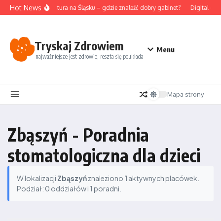
Przejdź do treści
Hot News
Akupunktura na Śląsku – gdzie znaleźć dobry gabinet?
Digital det
Tryskaj Zdrowiem
Menu
najważniejsze jest zdrowie, reszta się poukłada
Mapa strony
Zbąszyń - Poradnia
stomatologiczna dla dzieci
W lokalizacji
Zbąszyń
znaleziono
1
aktywnych placówek.
Podział: 0 oddziałów i 1 poradni.