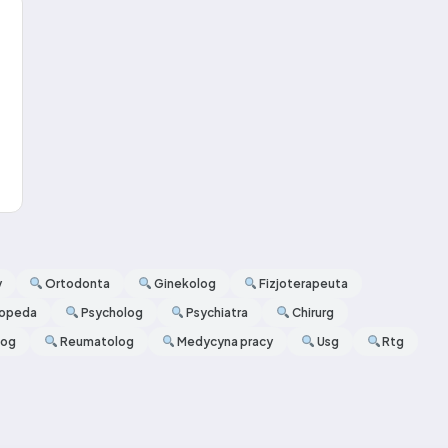
y
Ortodonta
Ginekolog
Fizjoterapeuta
opeda
Psycholog
Psychiatra
Chirurg
log
Reumatolog
Medycyna pracy
Usg
Rtg