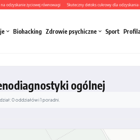
na odzyskanie życiowej równowagi
Skuteczny detoks cukrowy dla odzyskania ener
je
Biohacking
Zdrowie psychiczne
Sport
Profil
enodiagnostyki ogólnej
iał: 0 oddziałów i 1 poradni.