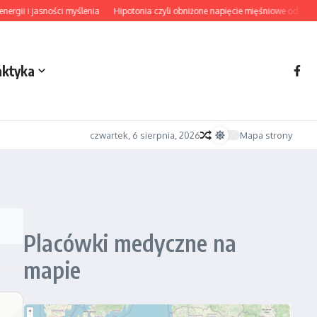
gii i jasności myślenia
Hipotonia czyli obniżone napięcie mięśniowe od diagn
aktyka
czwartek, 6 sierpnia, 2026
Mapa strony
Placówki medyczne na
mapie