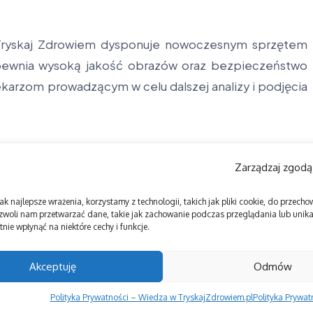
 Tryskaj Zdrowiem dysponuje nowoczesnym sprzętem
pewnia wysoką jakość obrazów oraz bezpieczeństwo
karzom prowadzącym w celu dalszej analizy i podjęcia
Zarządzaj zgodą
ak najlepsze wrażenia, korzystamy z technologii, takich jak pliki cookie, do przec
zwoli nam przetwarzać dane, takie jak zachowanie podczas przeglądania lub unikal
nie wpłynąć na niektóre cechy i funkcje.
Akceptuję
Odmów
Polityka Prywatności – Wiedza w TryskajZdrowiem.pl
Polityka Prywa
Copyright © 2026 Tryskaj Zdrowiem | Zasilane przez
Magazyn informacyjny X