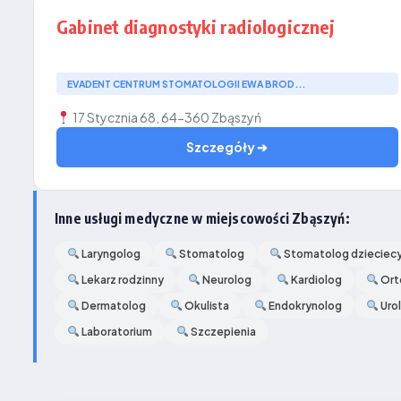
Gabinet diagnostyki radiologicznej
EVADENT CENTRUM STOMATOLOGII EWA BROD...
17 Stycznia 68, 64-360 Zbąszyń
Szczegóły ➔
Inne usługi medyczne w miejscowości Zbąszyń:
Laryngolog
Stomatolog
Stomatolog dzieciec
Lekarz rodzinny
Neurolog
Kardiolog
Ort
Dermatolog
Okulista
Endokrynolog
Uro
Laboratorium
Szczepienia