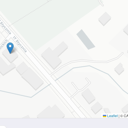
Leaflet
|
© C