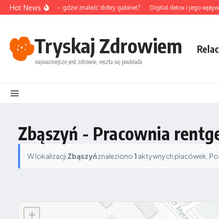
Przejdź do treści
Hot News
unktura na Śląsku – gdzie znaleźć dobry gabinet?
Digital detox i jego wpływ 
Tryskaj Zdrowiem
Relac
najważniejsze jest zdrowie, reszta się poukłada
Zbąszyń - Pracownia rentg
W lokalizacji
Zbąszyń
znaleziono
1
aktywnych placówek. Podz
+