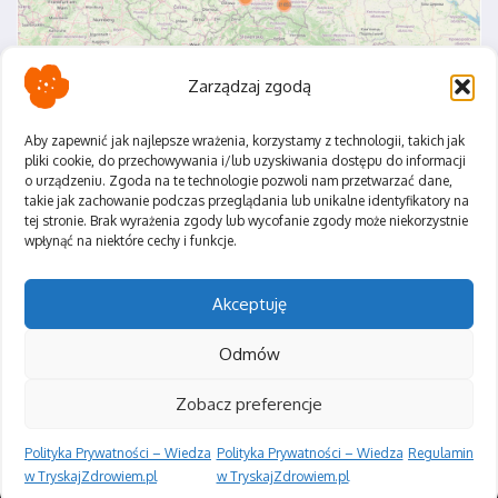
Zarządzaj zgodą
Aby zapewnić jak najlepsze wrażenia, korzystamy z technologii, takich jak
pliki cookie, do przechowywania i/lub uzyskiwania dostępu do informacji
o urządzeniu. Zgoda na te technologie pozwoli nam przetwarzać dane,
Polityka Prywatności
takie jak zachowanie podczas przeglądania lub unikalne identyfikatory na
Regulamin
tej stronie. Brak wyrażenia zgody lub wycofanie zgody może niekorzystnie
wpłynąć na niektóre cechy i funkcje.
Akceptuję
Odmów
Zobacz preferencje
Polityka Prywatności – Wiedza
Polityka Prywatności – Wiedza
Regulamin
Copyright © 2026 Tryskaj Zdrowiem | Zasilane przez
Magazyn
informacyjny X
w TryskajZdrowiem.pl
w TryskajZdrowiem.pl