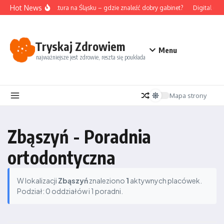
Przejdź do treści
Hot News
Akupunktura na Śląsku – gdzie znaleźć dobry gabinet?
Digital det
Tryskaj Zdrowiem
Menu
najważniejsze jest zdrowie, reszta się poukłada
Mapa strony
Zbąszyń - Poradnia
ortodontyczna
W lokalizacji
Zbąszyń
znaleziono
1
aktywnych placówek.
Podział: 0 oddziałów i 1 poradni.