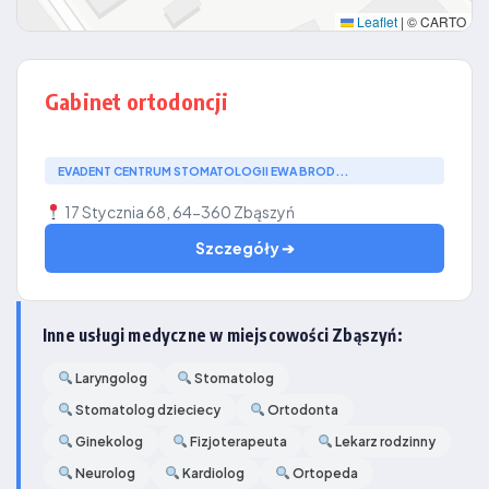
Leaflet
|
© CARTO
Gabinet ortodoncji
EVADENT CENTRUM STOMATOLOGII EWA BROD...
17 Stycznia 68, 64-360 Zbąszyń
Szczegóły ➔
Inne usługi medyczne w miejscowości Zbąszyń:
Laryngolog
Stomatolog
Stomatolog dzieciecy
Ortodonta
Ginekolog
Fizjoterapeuta
Lekarz rodzinny
Neurolog
Kardiolog
Ortopeda