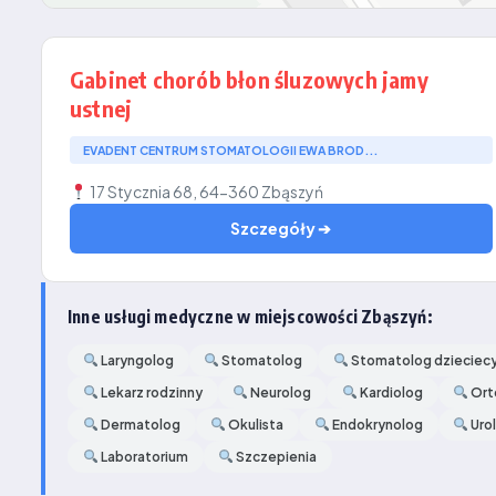
Gabinet chorób błon śluzowych jamy
ustnej
EVADENT CENTRUM STOMATOLOGII EWA BROD...
17 Stycznia 68, 64-360 Zbąszyń
Szczegóły ➔
Inne usługi medyczne w miejscowości Zbąszyń:
Laryngolog
Stomatolog
Stomatolog dzieciec
Lekarz rodzinny
Neurolog
Kardiolog
Ort
Dermatolog
Okulista
Endokrynolog
Uro
Laboratorium
Szczepienia