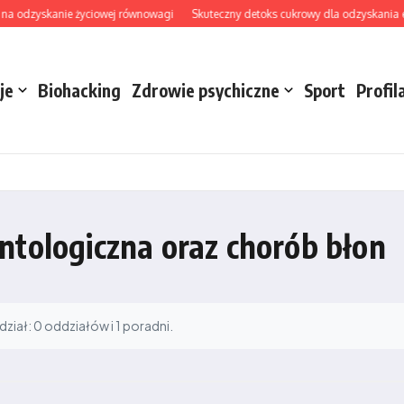
na odzyskanie życiowej równowagi
Skuteczny detoks cukrowy dla odzyskania ener
je
Biohacking
Zdrowie psychiczne
Sport
Profil
ntologiczna oraz chorób błon
iał: 0 oddziałów i 1 poradni.