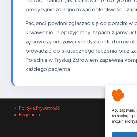
metod, takich jak skanowanie optyczne c
precyzyjnie zdiagnozować dolegliwości i za
Pacjenci powinni zgłaszać się do poradni w 
krwawienie, nieprzyjemny zapach z jamy ust
zębów czy odczuwanym dyskomfortem w obrę
prowadzić do skutecznego leczenia oraz 
Poradnia w Tryskaj Zdrowiem zapewnia komp
każdego pacjenta.
Polityka Prywatności
Aby zapewnić j
Regulamin
technologie po
może niekorzyst