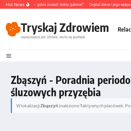
Przejdź do treści
Hot News
unktura na Śląsku – gdzie znaleźć dobry gabinet?
Digital detox i jego wpływ 
Tryskaj Zdrowiem
Relac
najważniejsze jest zdrowie, reszta się poukłada
Zbąszyń - Poradnia periodo
śluzowych przyzębia
W lokalizacji
Zbąszyń
znaleziono
1
aktywnych placówek. Podz