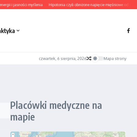
gii i jasności myślenia
Hipotonia czyli obniżone napięcie mięśniowe od diagn
aktyka
czwartek, 6 sierpnia, 2026
Mapa strony
Placówki medyczne na
mapie