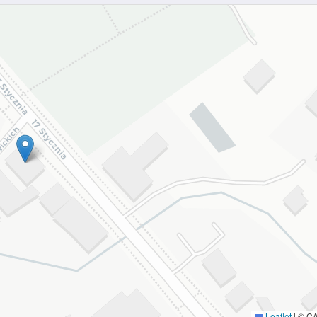
Leaflet
|
© C