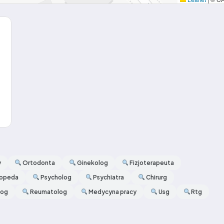
y
Ortodonta
Ginekolog
Fizjoterapeuta
opeda
Psycholog
Psychiatra
Chirurg
log
Reumatolog
Medycyna pracy
Usg
Rtg