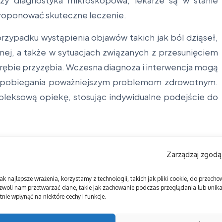
zy diagnostyka mikroskopowa, lekarze są w stanie
proponować skuteczne leczenie.
przypadku wystąpienia objawów takich jak ból dziąseł,
nej, a także w sytuacjach związanych z przesunięciem
bie przyzębia. Wczesna diagnoza i interwencja mogą
zapobiegania poważniejszym problemom zdrowotnym.
leksową opiekę, stosując indywidualne podejście do
Zarządzaj zgodą
ak najlepsze wrażenia, korzystamy z technologii, takich jak pliki cookie, do przec
zwoli nam przetwarzać dane, takie jak zachowanie podczas przeglądania lub unikal
nie wpłynąć na niektóre cechy i funkcje.